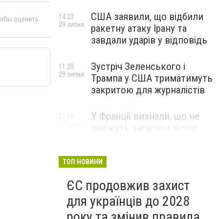
США заявили, що відбили
14:23
тобы оценить
29 липня
ракетну атаку Ірану та
завдали ударів у відповідь
Зустріч Зеленського і
11:20
29 липня
Трампа у США триматимуть
закритою для журналістів
У Франції визнали, що не
12:50
27 липня
зможуть загасити лісові
пожежі біля Бордо до осені
ТОП НОВИНИ
ЄС продовжив захист
для українців до 2028
року та змінив правила