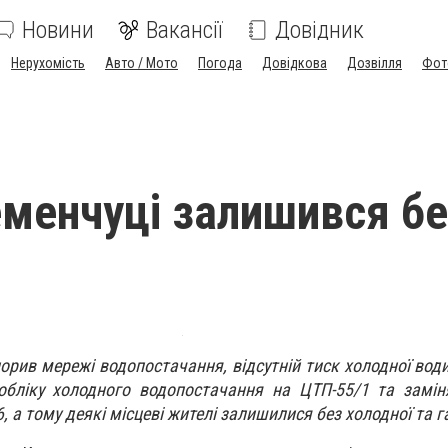
Новини
Вакансії
Довідник
Нерухомість
Авто / Мото
Погода
Довідкова
Дозвілля
Фот
еменчуці залишився б
орив мережі водопостачання, відсутній тиск холодної води
бліку холодного водопостачання на ЦТП-55/1 та замін
 а тому деякі місцеві жителі залишилися без холодної та г