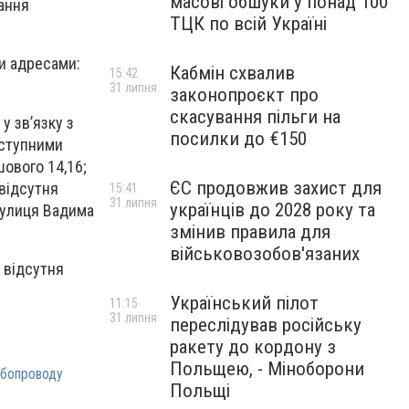
масові обшуки у понад 100
ання
ТЦК по всій Україні
ми адресами:
Кабмін схвалив
15:42
31 липня
законопроєкт про
скасування пільги на
у зв’язку з
посилки до €150
аступними
шового 14,16;
ЄС продовжив захист для
 відсутня
15:41
31 липня
українців до 2028 року та
 вулиця Вадима
змінив правила для
військовозобов'язаних
 відсутня
Український пілот
11:15
31 липня
переслідував російську
ракету до кордону з
Польщею, - Міноборони
убопроводу
Польщі