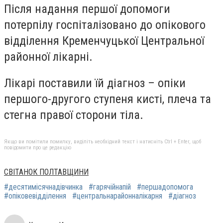
Після надання першої допомоги
потерпілу госпіталізовано до опікового
відділення Кременчуцької Центральної
районної лікарні.
Лікарі поставили їй діагноз – опіки
першого-другого ступеня кисті, плеча та
стегна правої сторони тіла.
Якщо ви помітили помилку, виділіть необхідний текст і натисніть Ctrl + Enter, щоб
повідомити про це редакцію
СВІТАНОК ПОЛТАВЩИНИ
#десятимісячнадівчинка
#гарячійнапій
#першадопомога
#опіковевідділення
#центральнарайонналікарня
#діагноз