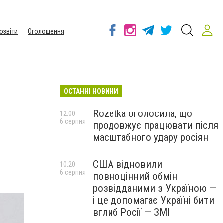
озвіти
Оголошення
ОСТАННІ НОВИНИ
я
Rozetka оголосила, що
12:00
6 серпня
продовжує працювати після
масштабного удару росіян
США відновили
10:20
6 серпня
повноцінний обмін
розвідданими з Україною —
і це допомагає Україні бити
вглиб Росії — ЗМІ