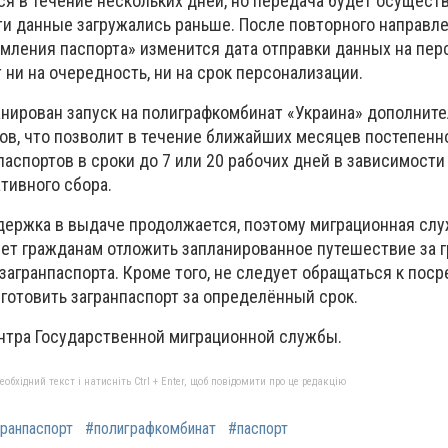
я в течение нескольких дней, но передача будет осущест
ти данные загружались раньше. После повторного направле
мления паспорта» изменится дата отправки данных на пер
т ни на очередность, ни на срок персонализации.
ланирован запуск на полиграфкомбинат «Украина» дополнит
ов, что позволит в течение ближайших месяцев постепенно
аспортов в сроки до 7 или 20 рабочих дней в зависимости
тивного сбора.
держка в выдаче продолжается, поэтому миграционная сл
ет гражданам отложить запланированное путешествие за г
загранпаспорта. Кроме того, не следует обращаться к поср
готовить загранпаспорт за определённый срок.
нтра Государственной миграционной службы.
бхідний текст і натисніть Ctrl + Enter, щоб повідомити про це редакцію
гранпаспорт
#полиграфкомбинат
#паспорт