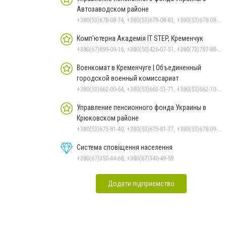
Автозаводском районе
+380(53)678-08-74, +380(53)678-08-83, +380(53)678-08-41, +380(53)678-08-86, +380(53)678-09-05
Комп'ютерна Академія IT STEP, Кременчук
+380(67)899-09-16, +380(50)426-07-51, +380(73)797-88-17
Военкомат в Кременчуге | Объединенный
городской военный комиссариат
+380(53)662-00-54, +380(53)663-51-71, +380(53)662-10-35
Управление пенсионного фонда Украины в
Крюковском районе
+380(53)675-81-40, +380(53)675-81-37, +380(53)678-09-01, +380(53)675-81-32, +380(53)675-81-33, +380(53)675-81-38, +380(53)675-81-31, +380(53)678-08-87
Система сповіщення населення
+380(67)350-44-68, +380(67)340-49-59
Додати підприємство