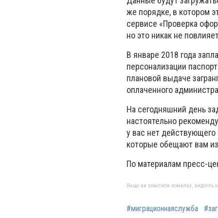
Данные будут загружатьс
же порядке, в котором э
сервисе «Проверка офор
но это никак не повлияе
В январе 2018 года зап
персонализации паспорт
плановой выдаче загранп
оплаченного администра
На сегодняшний день за
настоятельно рекоменду
у вас нет действующего 
которые обещают вам из
По материалам пресс-це
Якщо ви помітили помилку, виділіть нео
#миграционнаяслужба
#за