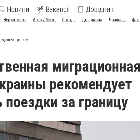
Новини
Вакансії
Довідник
Нерухомість
Авто / Мото
Погода
Довідкова
Дозвілля
Фот
ездки за границу
твенная миграционна
краины рекомендует
 поездки за границу