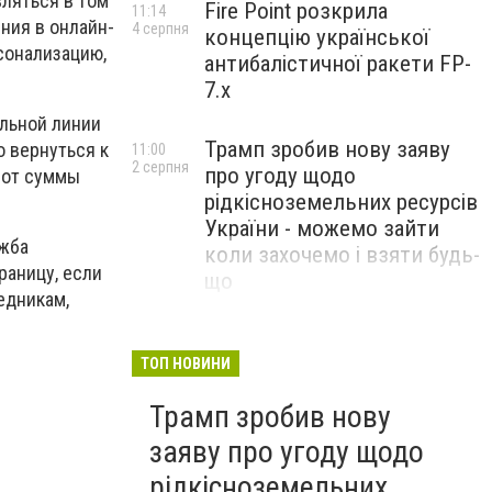
вляться в том
Fire Point розкрила
11:14
ния в онлайн-
4 серпня
концепцію української
сонализацию,
антибалістичної ракети FP-
7.x
ельной линии
Трамп зробив нову заяву
 вернуться к
11:00
2 серпня
про угоду щодо
 от суммы
рідкісноземельних ресурсів
України - можемо зайти
ужба
коли захочемо і взяти будь-
раницу, если
що
едникам,
Спецоперація “Чесний
18:22
31 липня
призов”: ДБР проводить
ТОП НОВИНИ
масові обшуки у понад 100
Трамп зробив нову
ТЦК по всій Україні
заяву про угоду щодо
рідкісноземельних