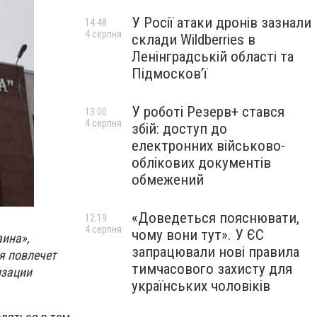
У Росії атаки дронів зазнали
14:48
4 серпня
склади Wildberries в
Ленінградській області та
Підмосков’ї
У роботі Резерв+ стався
13:00
4 серпня
збій: доступ до
електронних військово-
облікових документів
обмежений
«Доведеться пояснювати,
12:19
4 серпня
чому вони тут». У ЄС
аина»,
запрацювали нові правила
я повлечет
тимчасового захисту для
изации
українських чоловіків