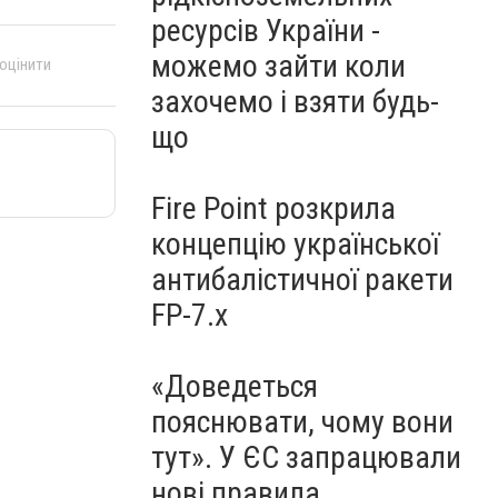
ресурсів України -
можемо зайти коли
 оцінити
захочемо і взяти будь-
що
Fire Point розкрила
концепцію української
антибалістичної ракети
FP-7.x
«Доведеться
пояснювати, чому вони
тут». У ЄС запрацювали
нові правила