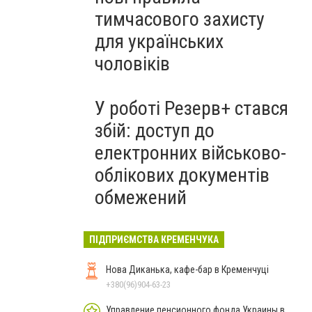
тимчасового захисту
для українських
чоловіків
У роботі Резерв+ стався
збій: доступ до
електронних військово-
облікових документів
обмежений
ПІДПРИЄМСТВА КРЕМЕНЧУКА
Нова Диканька, кафе-бар в Кременчуці
+380(96)904-63-23
Управление пенсионного фонда Украины в