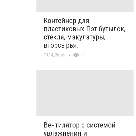
Контейнер для
пластиковых Пэт бутылок,
стекла, макулатуры,
вторсырья.
25
13:14, 26 липня
Вентилятор с системой
увлажнения и