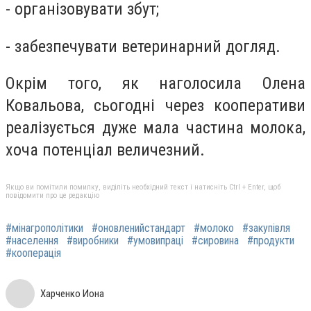
- організовувати збут;
- забезпечувати ветеринарний догляд.
Окрім того, як наголосила Олена
Ковальова, сьогодні через кооперативи
реалізується дуже мала частина молока,
хоча потенціал величезний.
Якщо ви помітили помилку, виділіть необхідний текст і натисніть Ctrl + Enter, щоб
повідомити про це редакцію
#мінагрополітики
#оновленийстандарт
#молоко
#закупівля
#населення
#виробники
#умовипраці
#сировина
#продукти
#кооперація
Харченко Иона