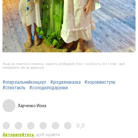
Якщо ви помітили помилку, виділіть необхідний текст і натисніть Ctrl + Enter, щоб
повідомити про це редакцію
#єпархіальнийконцерт
#різдвянаказка
#хоровівиступи
#спектакль
#солодкіподарунки
Харченко Иона
0,0
Авторизуйтесь
, щоб оцінити