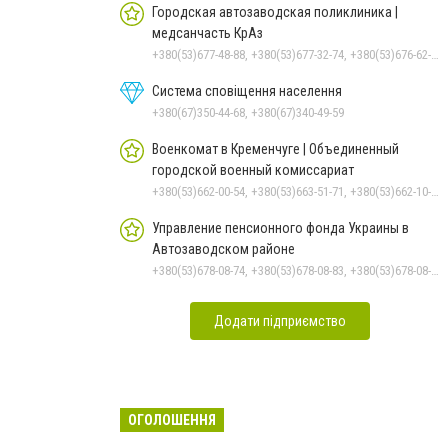
Городская автозаводская поликлиника |
медсанчасть КрАз
+380(53)677-48-88, +380(53)677-32-74, +380(53)676-62-99, +380536766187
Система сповіщення населення
+380(67)350-44-68, +380(67)340-49-59
Военкомат в Кременчуге | Объединенный
городской военный комиссариат
+380(53)662-00-54, +380(53)663-51-71, +380(53)662-10-35
Управление пенсионного фонда Украины в
Автозаводском районе
+380(53)678-08-74, +380(53)678-08-83, +380(53)678-08-41, +380(53)678-08-86, +380(53)678-09-05
Додати підприємство
ОГОЛОШЕННЯ