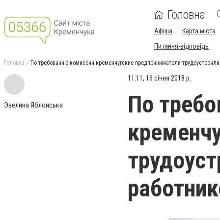
Головна
Афіша
Карта міста
Питання-відповідь
Головна
По требованию комиссии кременчугские предприниматели трудоустроили
11:11, 16 січня 2018 р.
По требо
Эвелина Яблонська
кременчу
трудоуст
работник