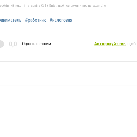
бхідний текст і натисніть Ctrl + Enter, щоб повідомити про це редакцію
риниматель
#работник
#налоговая
0,0
Оцініть першим
Авторизуйтесь
, щоб