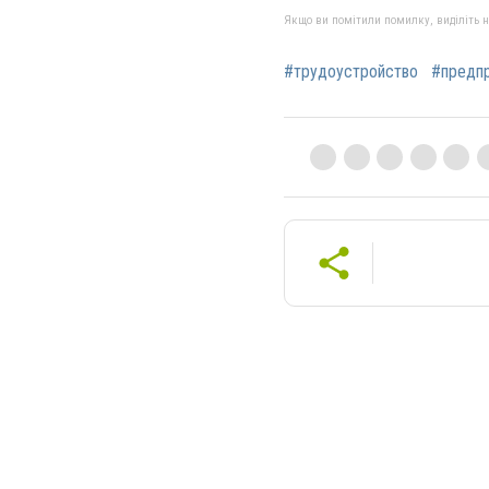
Якщо ви помітили помилку, виділіть нео
#трудоустройство
#предп