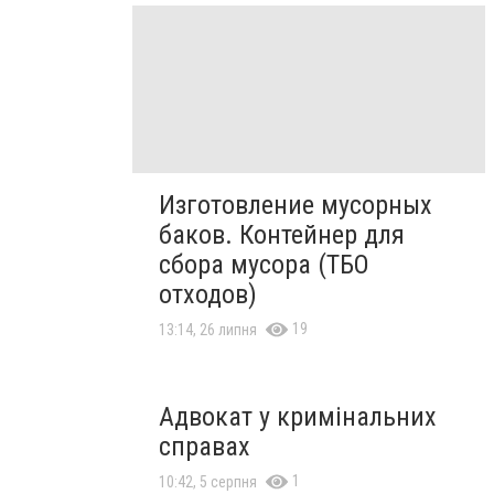
Изготовление мусорных
баков. Контейнер для
сбора мусора (ТБО
отходов)
19
13:14, 26 липня
Адвокат у кримінальних
справах
1
10:42, 5 серпня