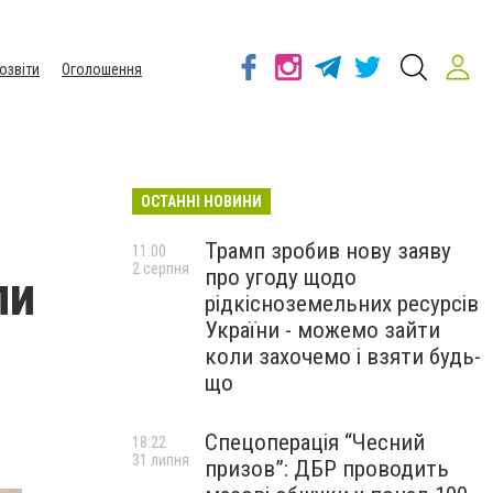
озвіти
Оголошення
ОСТАННІ НОВИНИ
Трамп зробив нову заяву
11:00
2 серпня
про угоду щодо
ли
рідкісноземельних ресурсів
України - можемо зайти
коли захочемо і взяти будь-
що
Спецоперація “Чесний
18:22
31 липня
призов”: ДБР проводить