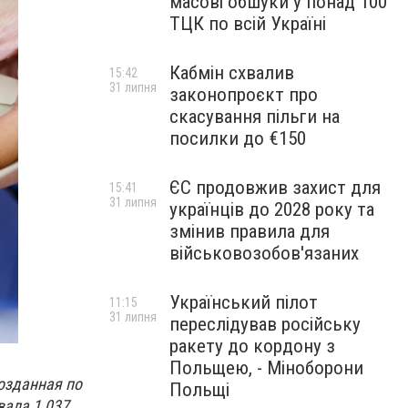
масові обшуки у понад 100
ТЦК по всій Україні
Кабмін схвалив
15:42
31 липня
законопроєкт про
скасування пільги на
посилки до €150
ЄС продовжив захист для
15:41
31 липня
українців до 2028 року та
змінив правила для
військовозобов'язаних
Український пілот
11:15
31 липня
переслідував російську
ракету до кордону з
Польщею, - Міноборони
озданная по
Польщі
вала 1 037