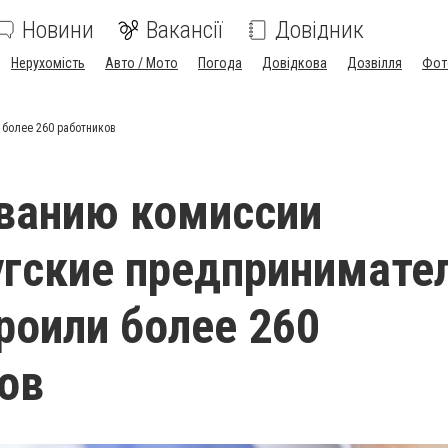
Новини
Вакансії
Довідник
Нерухомість
Авто / Мото
Погода
Довідкова
Дозвілля
Фот
 более 260 работников
ванию комиссии
гские предпринимате
роили более 260
ов