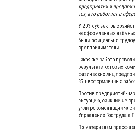
предприятий и предприн
тех, кто работает в сфе
У 203 субъектов хозяйс
неоформленных наёмных 
были официально трудоу
предприниматели.
Такая же работа проводи
результате которых ком
физических лиц предпри
37 неоформленных работ
Против предприятий-на
ситуацию, санкции не п
учли рекомендации член
Управление Гоструда в П
По материалам пресс-це