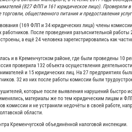
имателей (827 ФЛП и 161 юридическое лицо). Проверяли в
ре торговли, общественного питания и предоставления услуг
твования (169 ФЛП и 34 юридических лица) члены комисси
работников. После проведения разъяснительной работы 2
строены, а ещё 24 человека зарегистрировались как част
лась и в Кременчугском районе, где были проведены 10 ре
иссия проверила 132 объекта осуществления деятельности
нимателей и 15 юридических лиц. На 27 предприятиях бы
ников. 32 из них после работы комиссии были трудоустро
рушителей, которые после выявления нарушений быстро и
рименялись, материалы же по тем юридическим лицам и ФЛП
ов комиссии и не устранили недочёты в своей работе, нап
олтавской области.
нтра Кременчугской объединённой налоговой инспекции.