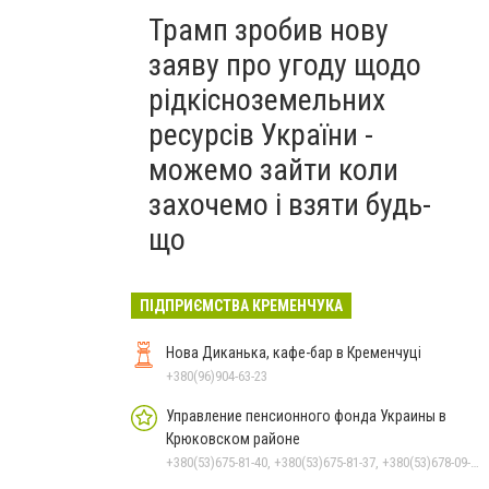
Трамп зробив нову
заяву про угоду щодо
рідкісноземельних
ресурсів України -
можемо зайти коли
захочемо і взяти будь-
що
ПІДПРИЄМСТВА КРЕМЕНЧУКА
Нова Диканька, кафе-бар в Кременчуці
+380(96)904-63-23
Управление пенсионного фонда Украины в
Крюковском районе
+380(53)675-81-40, +380(53)675-81-37, +380(53)678-09-01, +380(53)675-81-32, +380(53)675-81-33, +380(53)675-81-38, +380(53)675-81-31, +380(53)678-08-87