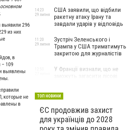
 основном
США заявили, що відбили
14:23
.
29 липня
ракетну атаку Ірану та
завдали ударів у відповідь
и выявили 296
29 из них
ные
Зустріч Зеленського і
11:20
29 липня
Трампа у США триматимуть
закритою для журналістів
йдов, в
 – 109
У Франції визнали, що не
12:50
ли выявлены
27 липня
зможуть загасити лісові
ены.
пожежі біля Бордо до осені
справили
ТОП НОВИНИ
, которые не
равлены в
ЄС продовжив захист
для українців до 2028
року та змінив правила