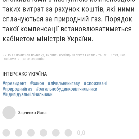
таких витрат за рахунок коштів, які ними
сплачуються за природний газ. Порядок
такої компенсації встановлюватиметься
кабінетом міністрів України.
Якщо ви помітили помилку, виділіть необхідний текст і натисніть Ctrl + Enter, щоб
повідомити про це редакцію
ІНТЕРФАКС УКРАЇНА
#президент
#закон
#лічильникигазу
#споживачі
#природнийгаз
#загальнобудинковілічильники
#індивідуальнілічильники
Харченко Иона
0,0