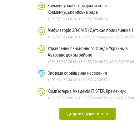
Кременчугский городской совет |
Кременчуцька міська рада
+380(53)673-00-34, +380(53)673-00-34
Амбулаторія ЗП-СМ 5 | Детская поликлиника 1
+380(53)675-84-19, +380(50)356-94-69, +380(67)540-73-87
Управление пенсионного фонда Украины в
Автозаводском районе
+380(53)678-08-86, +380(53)678-08-74, +380(53)678-08-83, +380(53)678-08-41, +380(53)678-09-05
Система сповіщення населення
+380(67)350-44-68, +380(67)340-49-59
Комп'ютерна Академія IT STEP, Кременчук
+380(67)899-09-16, +380(50)426-07-51, +380(73)797-88-17
Додати підприємство