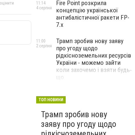
Fire Point розкрила
 оцінити
11:14
4 серпня
концепцію української
антибалістичної ракети FP-
7.x
Трамп зробив нову заяву
11:00
2 серпня
про угоду щодо
рідкісноземельних ресурсів
України - можемо зайти
коли захочемо і взяти будь-
що
Спецоперація “Чесний
18:22
31 липня
призов”: ДБР проводить
ТОП НОВИНИ
масові обшуки у понад 100
Трамп зробив нову
ТЦК по всій Україні
заяву про угоду щодо
рідкісноземельних