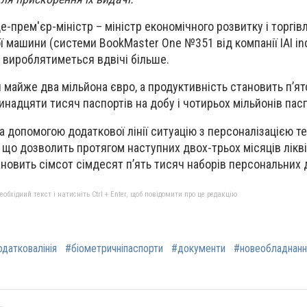
-прем'єр-міністр – міністр економічного розвитку і торгівл
ої машини (системи BookMaster One №351 від компанії ІАІ ind
в вироблятиметься вдвічі більше.
майже два мільйона євро, а продуктивність становить п’ят
инадцяти тисяч паспортів на добу і чотирьох мільйонів паспо
за допомогою додаткової лінії ситуацію з персоналізацією т
, що дозволить протягом наступних двох-трьох місяців лікв
ановить сімсот сімдесят п’ять тисяч наборів персональних 
бхідний текст і натисніть Ctrl + Enter, щоб повідомити про це редакцію
датковалінія
#біометричніпаспорти
#документи
#новеобладнанн