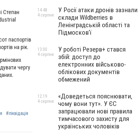
У Росії атаки дронів зазнали
14:48
і Степан
4 серпня
склади Wildberries в
ustrial
Ленінградській області та
Підмосков’ї
сот паспортів
ртів на рік.
У роботі Резерв+ стався
13:00
4 серпня
збій: доступ до
ермінових
електронних військово-
ідувати чергу
облікових документів
даних.
обмежений
«Доведеться пояснювати,
12:19
4 серпня
чому вони тут». У ЄС
запрацювали нові правила
я
#ліквідація
тимчасового захисту для
українських чоловіків