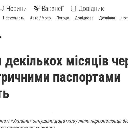
Новини
Вакансії
Довідник
Нерухомість
Авто / Мото
Погода
Довідкова
Дозвілля
Фот
ь
 декількох місяців че
тричними паспортами
ть
наті «Україна» запущено додаткову лінію персоналізації б
ля прискорення їх видачі.