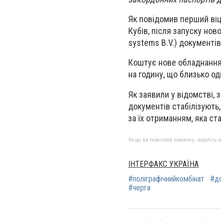
Як повідомив перший віце
Кубів, після запуску нов
systems B.V.) документі
Коштує нове обладнання 
на годину, що близько од
Як заявили у відомстві, 
документів стабілізують
за їх отриманням, яка ст
Якщо ви помітили помилку, виділіть нео
ІНТЕРФАКС УКРАЇНА
#поліграфічнийкомбінат
#до
#черга