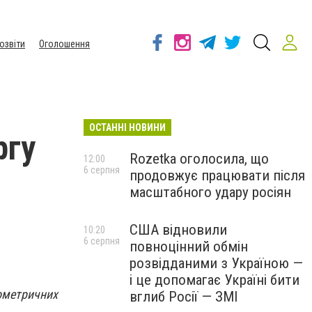
озвіти
Оголошення
ОСТАННІ НОВИНИ
ргу
Rozetka оголосила, що
12:00
6 серпня
продовжує працювати після
масштабного удару росіян
США відновили
10:20
6 серпня
повноцінний обмін
розвідданими з Україною —
і це допомагає Україні бити
іометричних
вглиб Росії — ЗМІ