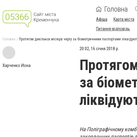
Головна
Афіша
Карта міста
Питання-відповідь
Головна
Протягом декількох місяців чергу за біометричними паспортами ліквідуют
20:02, 16 січня 2018 р.
Протягом
Харченко Иона
за біоме
ліквідую
На Поліграфічному комбі
закордонних паспортів д