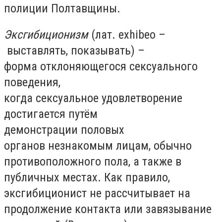
полиции Полтавщины.
Эксгибиционизм
(лат. exhibeo –
выставлять, показывать) –
форма отклоняющегося сексуального
поведения,
когда сексуальное удовлетворение
достигается путём
демонстрации половых
органов незнакомым лицам, обычно
противоположного пола, а также в
публичных местах. Как правило,
эксгибиционист не рассчитывает на
продолжение контакта или завязывание