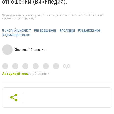
отношений (Википедия).
Якщо ви помітили помилку, виділіть необхідний текст і натисніть Ctrl + Enter, щоб
повідомити про це редакцію
#Эксгибиционист
#извращенец
#полиция
#задержание
#админпротокол
Эвелина Яблонська
0,0
Авторизуйтесь
, щоб оцінити