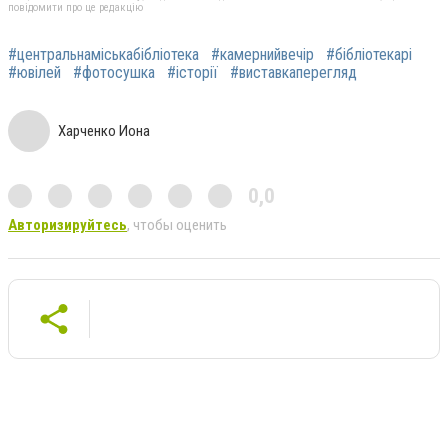
повідомити про це редакцію
#центральнаміськабібліотека
#камернийвечір
#бібліотекарі
#ювілей
#фотосушка
#історії
#виставкаперегляд
Харченко Иона
0,0
Авторизируйтесь
, чтобы оценить