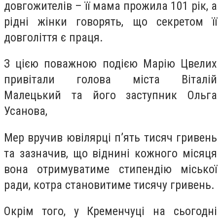
довгожителів – її мама прожила 101 рік, а
рідні жінки говорять, що секретом її
довголіття є праця.
З цією поважною подією Марію Цвелих
привітали голова міста Віталій
Малецький та його заступник Ольга
Усанова,
Мер вручив ювілярці п’ять тисяч гривень
та зазначив, що віднині кожного місяця
вона отримуватиме стипендію міської
ради, котра становитиме тисячу гривень.
Окрім того, у Кременчуці на сьогодні