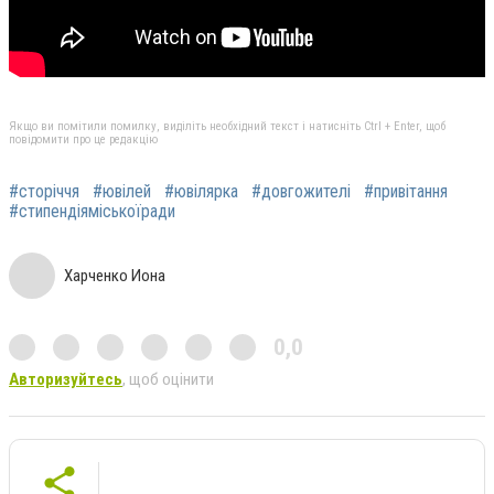
Якщо ви помітили помилку, виділіть необхідний текст і натисніть Ctrl + Enter, щоб
повідомити про це редакцію
#сторіччя
#ювілей
#ювілярка
#довгожителі
#привітання
#стипендіяміськоїради
Харченко Иона
0,0
Авторизуйтесь
, щоб оцінити