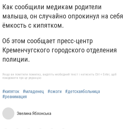
Как сообщили медикам родители
малыша, он случайно опрокинул на себя
ёмкость с кипятком.
Об этом сообщает пресс-центр
Кременчугского городского отделения
полиции.
Якщо ви помітили помилку, виділіть необхідний текст і натисніть Ctrl + Enter, щоб
повідомити про це редакцію
#кипяток
#младенец
#ожоги
#детскаябольница
#реанимация
Эвелина Яблонська