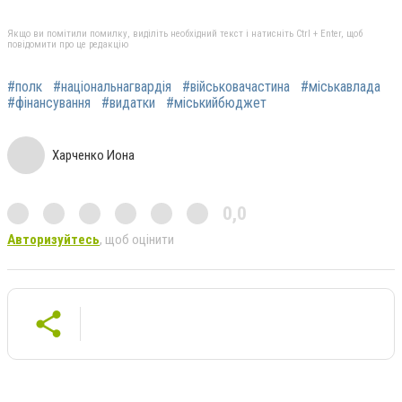
Якщо ви помітили помилку, виділіть необхідний текст і натисніть Ctrl + Enter, щоб
повідомити про це редакцію
#полк
#національнагвардія
#військовачастина
#міськавлада
#фінансування
#видатки
#міськийбюджет
Харченко Иона
0,0
Авторизуйтесь
, щоб оцінити