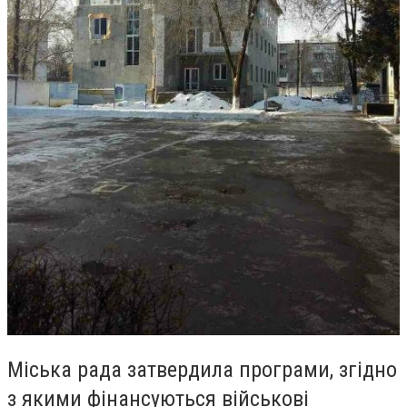
Міська рада затвердила програми, згідно
з якими фінансуються військові