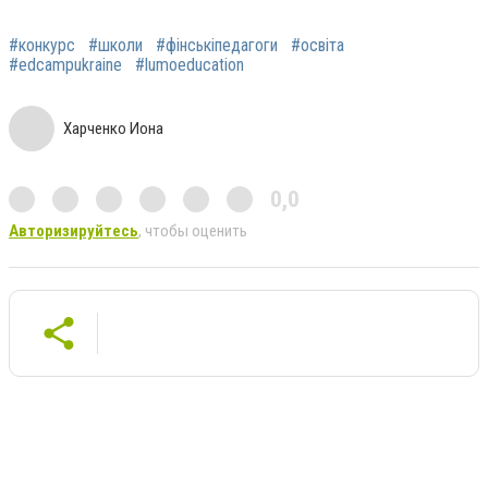
#конкурс
#школи
#фінськіпедагоги
#освіта
#edcampukraine
#lumoeducation
Харченко Иона
0,0
Авторизируйтесь
, чтобы оценить