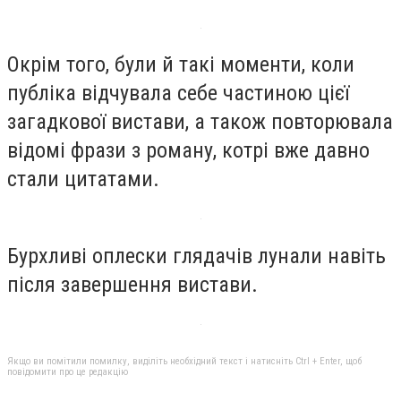
Окрім того, були й такі моменти, коли
публіка відчувала себе частиною цієї
загадкової вистави, а також повторювала
відомі фрази з роману, котрі вже давно
стали цитатами.
Бурхливі оплески глядачів лунали навіть
після завершення вистави.
Якщо ви помітили помилку, виділіть необхідний текст і натисніть Ctrl + Enter, щоб
повідомити про це редакцію