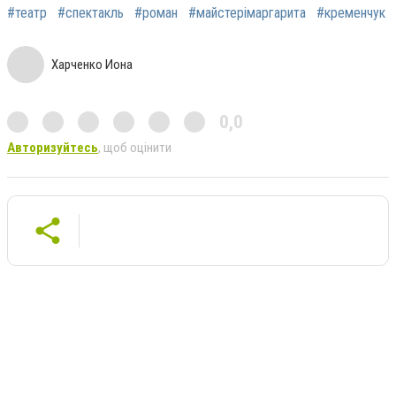
#театр
#спектакль
#роман
#майстерімаргарита
#кременчук
Харченко Иона
0,0
Авторизуйтесь
, щоб оцінити