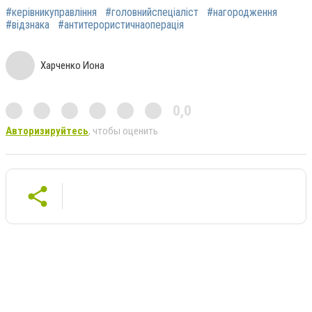
#керівникуправління
#головнийспеціаліст
#нагородження
#відзнака
#антитерористичнаоперація
Харченко Иона
0,0
Авторизируйтесь
, чтобы оценить