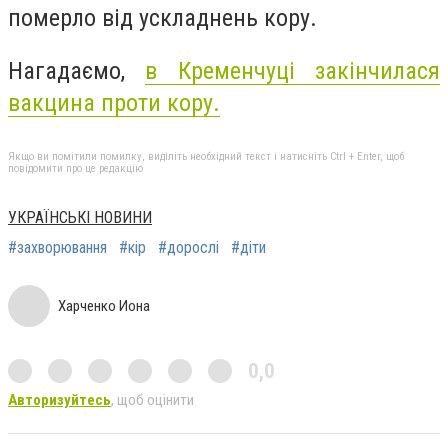
померло від ускладнень кору.
Нагадаємо,
в Кременчуці закінчилася
вакцина проти кору.
Якщо ви помітили помилку, виділіть необхідний текст і натисніть Ctrl + Enter, щоб
повідомити про це редакцію
УКРАЇНСЬКІ НОВИНИ
#захворювання
#кір
#дорослі
#діти
Харченко Иона
0,0
Авторизуйтесь
, щоб оцінити