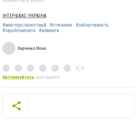
повідомити про це редакцію
ІНТЕРФАКС-УКРАЇНА
#міністерствоюстицій
#стягнення
#заборгованість
#заробітнаплата
#аліменти
Харченко Иона
0,0
Авторизуйтесь
, щоб оцінити