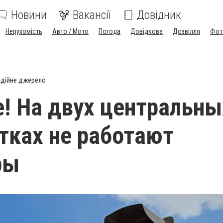
Новини
Вакансії
Довідник
Нерухомість
Авто / Мото
Погода
Довідкова
Дозвілля
Фот
дійне джерело
! На двух центральны
тках не работают
ры