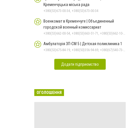
Кременчуцька міська рада
+380(53)673-00-34, +380(53)673-00-34
Военкомат в Кременчуге | Объединенный
городской военный комиссариат
+380(53)662-00-54, +380(53)663-51-71, +380(53)662-10-35
Амбулаторія ЗП-СМ 5 | Детская поликлиника 1
+380(53)675-84-19, +380(50)356-94-69, +380(67)540-73-87
Додати підприємство
ОГОЛОШЕННЯ