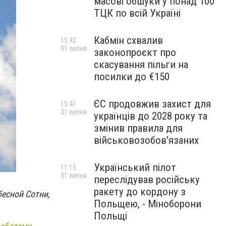
масові обшуки у понад 100
ТЦК по всій Україні
Кабмін схвалив
15:42
31 липня
законопроєкт про
скасування пільги на
посилки до €150
ЄС продовжив захист для
15:41
31 липня
українців до 2028 року та
змінив правила для
військовозобов'язаних
Український пілот
11:15
31 липня
переслідував російську
ракету до кордону з
бесной Сотни,
Польщею, - Міноборони
Польщі