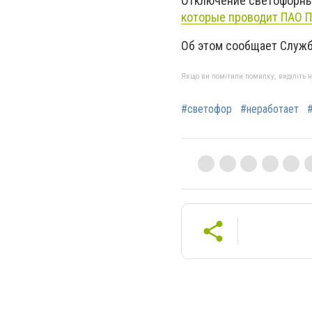
Отключение светофорны
которые проводит ПАО П
Об этом сообщает Служ
Якщо ви помітили помилку, виділіть нео
#светофор
#неработает