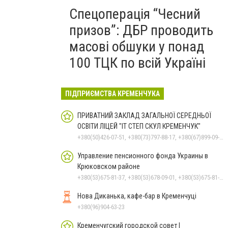
Спецоперація “Чесний
призов”: ДБР проводить
масові обшуки у понад
100 ТЦК по всій Україні
ПІДПРИЄМСТВА КРЕМЕНЧУКА
ПРИВАТНИЙ ЗАКЛАД ЗАГАЛЬНОЇ СЕРЕДНЬОЇ
ОСВІТИ ЛІЦЕЙ "ІТ СТЕП СКУЛ КРЕМЕНЧУК"
+380(50)426-07-51, +380(73)797-88-17, +380(67)899-09-16
Управление пенсионного фонда Украины в
Крюковском районе
+380(53)675-81-37, +380(53)678-09-01, +380(53)675-81-32, +380(53)675-81-40, +380(53)675-81-33, +380(53)675-81-38, +380(53)675-81-31, +380(53)678-08-87
Нова Диканька, кафе-бар в Кременчуці
+380(96)904-63-23
Кременчугский городской совет |