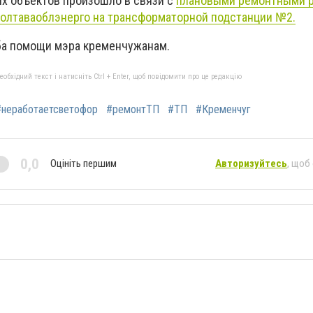
х объектов произошло в связи с
плановыми ремонтными р
олтаваоблэнерго на трансформаторной подстанции №2.
ба помощи мэра кременчужанам.
бхідний текст і натисніть Ctrl + Enter, щоб повідомити про це редакцію
#неработаетсветофор
#ремонтТП
#ТП
#Кременчуг
0,0
Оцініть першим
Авторизуйтесь
, щоб