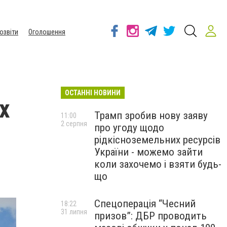
озвіти
Оголошення
ОСТАННІ НОВИНИ
х
Трамп зробив нову заяву
11:00
2 серпня
про угоду щодо
рідкісноземельних ресурсів
України - можемо зайти
коли захочемо і взяти будь-
що
Спецоперація “Чесний
18:22
31 липня
призов”: ДБР проводить