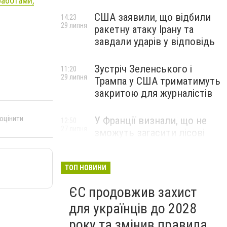
аботами,
США заявили, що відбили
14:23
29 липня
ракетну атаку Ірану та
завдали ударів у відповідь
Зустріч Зеленського і
11:20
29 липня
Трампа у США триматимуть
закритою для журналістів
 оцінити
У Франції визнали, що не
12:50
27 липня
зможуть загасити лісові
пожежі біля Бордо до осені
ТОП НОВИНИ
ЄС продовжив захист
для українців до 2028
року та змінив правила