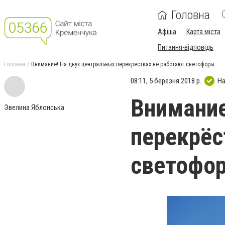
Головна
Афіша
Карта міста
Питання-відповідь
Головна
Внимание! На двух центральных перекрёстках не работают светофоры
08:11, 5 березня 2018 р.
На
Внимание
Эвелина Яблонська
перекрёс
светофо