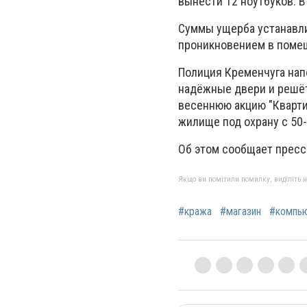
вынести 12 ноутбуков. В
Суммы ущерба устанавли
проникновением в поме
Полиция Кременчуга нап
надёжные двери и решёт
весеннюю акцию "Квартир
жилище под охрану с 50-
Об этом сообщает пресс
Якщо ви помітили помилку, виділіть нео
#кража
#магазин
#компью