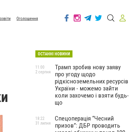
озвіти
Оголошення
ОСТАННІ НОВИНИ
Трамп зробив нову заяву
11:00
2 серпня
про угоду щодо
рідкісноземельних ресурсів
України - можемо зайти
ки
коли захочемо і взяти будь-
що
Спецоперація “Чесний
18:22
31 липня
призов”: ДБР проводить