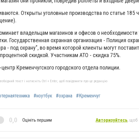
 магазин они проникли, повредив роллеты и входные двери
ваются. Открыты уголовные производства по статье 185 ч.
щение).
оминает владельцам магазинов и офисов о необходимости
ки. Государственная охранная организация - Полиция охра
а - под охрану", во время которой клиенты могут постави
процентной скидкой. Участникам АТО - скидка 75%.
-центр Кременчугского городского отдела полиции.
бхідний текст і натисніть Ctrl + Enter, щоб повідомити про це редакцію
тернаятехника
#ноутбук
#охрана
#Кременчуг
0,0
Оцініть першим
Авторизуйтесь
, щоб