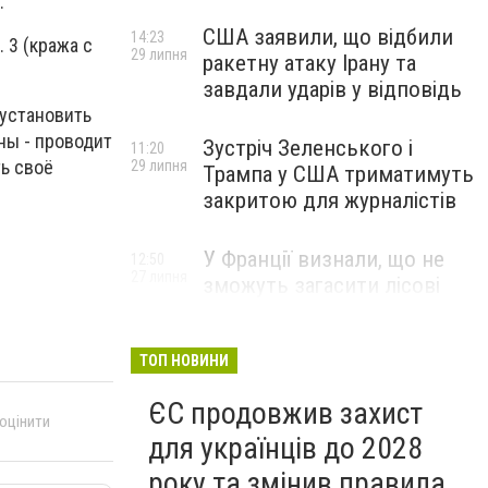
.
США заявили, що відбили
14:23
 3 (кража с
29 липня
ракетну атаку Ірану та
завдали ударів у відповідь
 установить
ны - проводит
Зустріч Зеленського і
11:20
ть своё
29 липня
Трампа у США триматимуть
закритою для журналістів
У Франції визнали, що не
12:50
27 липня
зможуть загасити лісові
пожежі біля Бордо до осені
ТОП НОВИНИ
ЄС продовжив захист
 оцінити
для українців до 2028
року та змінив правила