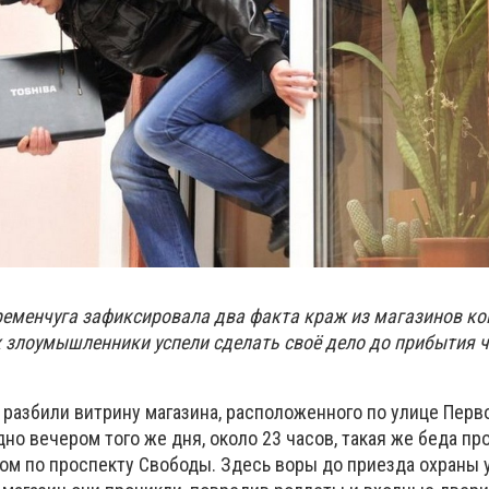
ременчуга зафиксировала два факта краж из магазинов к
ях злоумышленники успели сделать своё дело до прибытия 
 разбили витрину магазина, расположенного по улице Перв
дно вечером того же дня, около 23 часов, такая же беда пр
ом по проспекту Свободы. Здесь воры до приезда охраны 