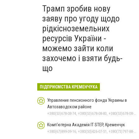
Трамп зробив нову
заяву про угоду щодо
рідкісноземельних
ресурсів України -
можемо зайти коли
захочемо і взяти будь-
що
ПІДПРИЄМСТВА КРЕМЕНЧУКА
Управление пенсионного фонда Украины в
Автозаводском районе
+380(53)678-08-74, +380(53)678-08-83, +380(53)678-08-41, +380(53)678-08-86, +380(53)678-09-05
Комп'ютерна Академія IT STEP, Кременчук
+380(67)899-09-16, +380(50)426-07-51, +380(73)797-88-17