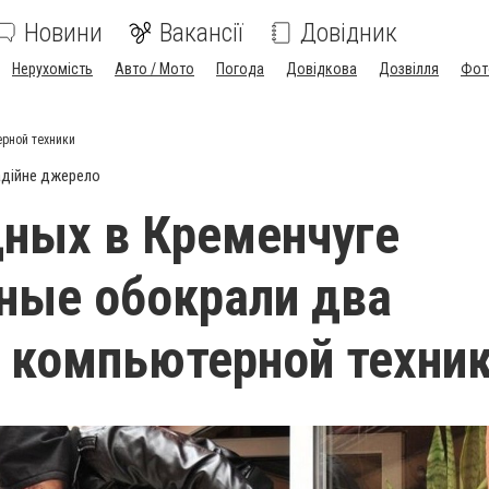
Новини
Вакансії
Довідник
Нерухомість
Авто / Мото
Погода
Довідкова
Дозвілля
Фот
рной техники
дійне джерело
ных в Кременчуге
ные обокрали два
 компьютерной техни