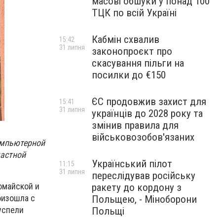
масові обшуки у понад 100
ТЦК по всій Україні
Кабмін схвалив
15:42
31 липня
законопроєкт про
скасування пільги на
посилки до €150
ЄС продовжив захист для
15:41
31 липня
українців до 2028 року та
змінив правила для
військовозобов'язаних
омпьютерной
частной
Український пілот
11:15
31 липня
переслідував російську
омайской и
ракету до кордону з
оизошла с
Польщею, - Міноборони
успели
Польщі