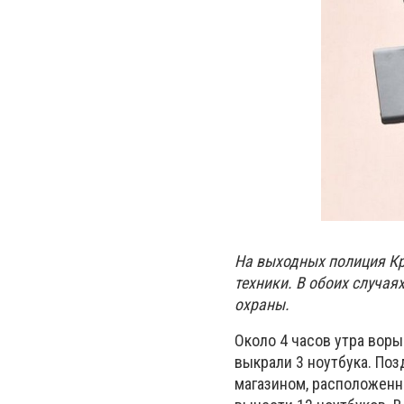
На выходных полиция К
техники. В обоих случа
охраны.
Около 4 часов утра воры
выкрали 3 ноутбука. Поз
магазином, расположенн