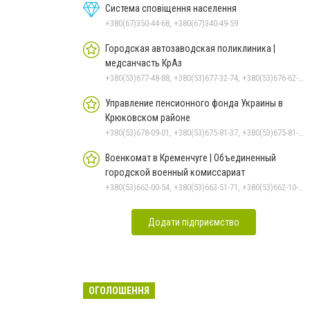
Система сповіщення населення
+380(67)350-44-68, +380(67)340-49-59
Городская автозаводская поликлиника |
медсанчасть КрАз
+380(53)677-48-88, +380(53)677-32-74, +380(53)676-62-99, +380536766187
Управление пенсионного фонда Украины в
Крюковском районе
+380(53)678-09-01, +380(53)675-81-37, +380(53)675-81-32, +380(53)675-81-40, +380(53)675-81-33, +380(53)675-81-38, +380(53)675-81-31, +380(53)678-08-87
Военкомат в Кременчуге | Объединенный
городской военный комиссариат
+380(53)662-00-54, +380(53)663-51-71, +380(53)662-10-35
Додати підприємство
ОГОЛОШЕННЯ