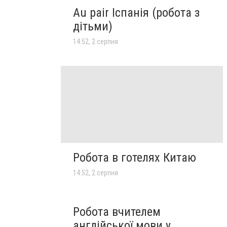
Au pair Іспанія (робота з
дітьми)
14:52, 2 серпня
Робота в готелях Китаю
14:52, 2 серпня
Робота вчителем
англійської мови у