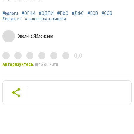
#налоги
#ОГНИ
#ОДПИ
#ГФС
#ДФС
#ЕСВ
#ЄСВ
#бюджет
#налогоплательщики
Эвелина Яблонська
0,0
Авторизуйтесь
, щоб оцінити