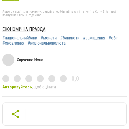
Якщо ви помітили помилку, виділіть необхідний текст і натисніть Ctrl + Enter, щоб
повідомити про це редакцію
ЕКОНОМІЧНА ПРАВДА
#національнийбанк
#монети
#банкноти
#заміщення
#обіг
#оновлення
#національнавалюта
Харченко Иона
0,0
Авторизуйтесь
, щоб оцінити