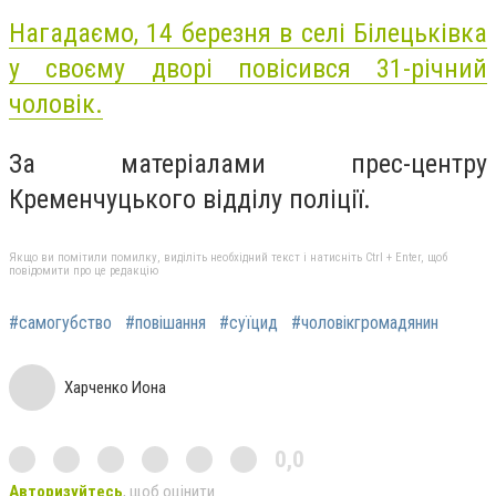
Нагадаємо, 14 березня в селі Білецьківка
у своєму дворі повісився 31-річний
чоловік.
За матеріалами прес-центру
Кременчуцького відділу поліції.
Якщо ви помітили помилку, виділіть необхідний текст і натисніть Ctrl + Enter, щоб
повідомити про це редакцію
#самогубство
#повішання
#суїцид
#чоловікгромадянин
Харченко Иона
0,0
Авторизуйтесь
, щоб оцінити