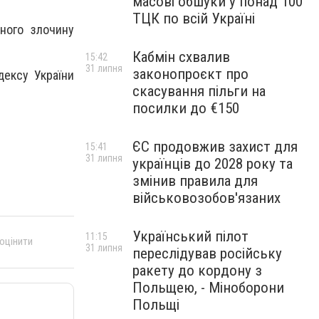
масові обшуки у понад 100
ТЦК по всій Україні
аного злочину
Кабмін схвалив
15:42
31 липня
законопроєкт про
дексу України
скасування пільги на
посилки до €150
ЄС продовжив захист для
15:41
31 липня
українців до 2028 року та
змінив правила для
військовозобов'язаних
Український пілот
11:15
 оцінити
31 липня
переслідував російську
ракету до кордону з
Польщею, - Міноборони
Польщі