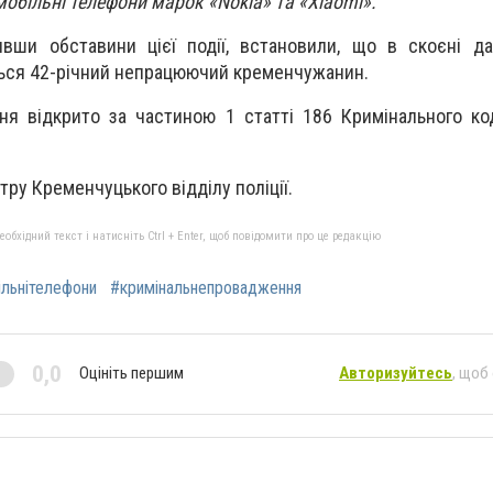
мобільні телефони марок «
Nokia
» та «
Xiaomi
».
ивши обставини цієї події, встановили, що в скоєні д
ься 42-річний непрацюючий кременчужанин.
я відкрито за частиною 1 статті 186 Кримінального ко
ру Кременчуцького відділу поліції.
бхідний текст і натисніть Ctrl + Enter, щоб повідомити про це редакцію
льнітелефони
#кримінальнепровадження
0,0
Оцініть першим
Авторизуйтесь
, щоб