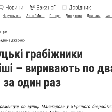
Новини
Вакансії
Довідник
Нерухомість
Авто / Мото
Погода
Довідкова
Дозвілля
Фот
ин раз
адійне джерело
цькі грабіжники
іші – виривають по дв
 за один раз
ременчуці по вулиці Манагарова у 51-річного безробітн