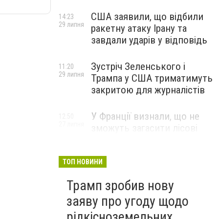
США заявили, що відбили
14:23
29 липня
ракетну атаку Ірану та
завдали ударів у відповідь
Зустріч Зеленського і
11:20
29 липня
Трампа у США триматимуть
закритою для журналістів
У Франції визнали, що не
12:50
27 липня
зможуть загасити лісові
пожежі біля Бордо до осені
ТОП НОВИНИ
Трамп зробив нову
заяву про угоду щодо
рідкісноземельних