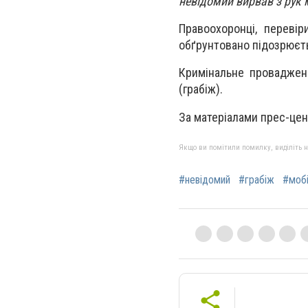
невідомий вирвав з рук 
Правоохоронці, перевір
обґрунтовано підозрюєт
Кримінальне провадженн
(грабіж).
За матеріалами прес-цент
Якщо ви помітили помилку, виділіть нео
#невідомий
#грабіж
#мобі