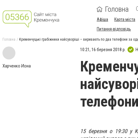
Головна
Афіша
Карта міста
Питання-відповідь
Головна
Кременчуцькі грабіжники найсуворіші – виривають по два телефони за од
10:21, 16 березня 2018 р.
Н
Кременчу
Харченко Иона
найсувор
телефони
15 березня о 19:30 у К