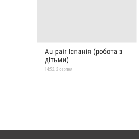
Au pair Іспанія (робота з
дітьми)
14:52, 2 серпня