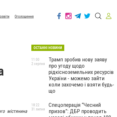
озвіти
Оголошення
ОСТАННІ НОВИНИ
Трамп зробив нову заяву
11:00
2 серпня
про угоду щодо
а
рідкісноземельних ресурсів
України - можемо зайти
коли захочемо і взяти будь-
що
Спецоперація “Чесний
18:22
31 липня
призов”: ДБР проводить
ого містянина