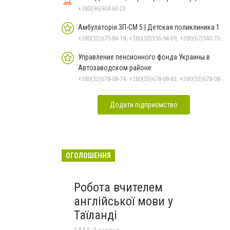
+380(96)904-63-23
Амбулаторія ЗП-СМ 5 | Детская поликлиника 1
+380(53)675-84-19, +380(50)356-94-69, +380(67)540-73-87
Управление пенсионного фонда Украины в
Автозаводском районе
+380(53)678-08-74, +380(53)678-08-83, +380(53)678-08-41, +380(53)678-08-86, +380(53)678-09-05
Додати підприємство
ОГОЛОШЕННЯ
Робота вчителем
англійської мови у
Таїланді