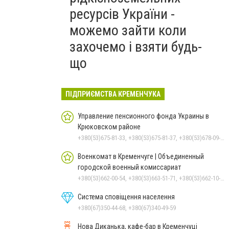
ресурсів України -
можемо зайти коли
захочемо і взяти будь-
що
ПІДПРИЄМСТВА КРЕМЕНЧУКА
Управление пенсионного фонда Украины в
Крюковском районе
+380(53)675-81-33, +380(53)675-81-37, +380(53)678-09-01, +380(53)675-81-32, +380(53)675-81-40, +380(53)675-81-38, +380(53)675-81-31, +380(53)678-08-87
Военкомат в Кременчуге | Объединенный
городской военный комиссариат
+380(53)662-00-54, +380(53)663-51-71, +380(53)662-10-35
Система сповіщення населення
+380(67)350-44-68, +380(67)340-49-59
Нова Диканька, кафе-бар в Кременчуці