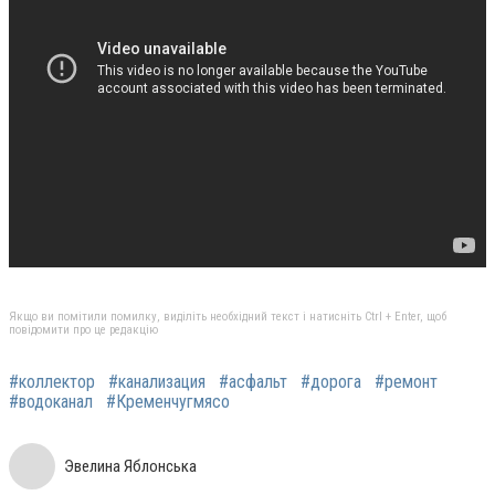
Якщо ви помітили помилку, виділіть необхідний текст і натисніть Ctrl + Enter, щоб
повідомити про це редакцію
#коллектор
#канализация
#асфальт
#дорога
#ремонт
#водоканал
#Кременчугмясо
Эвелина Яблонська