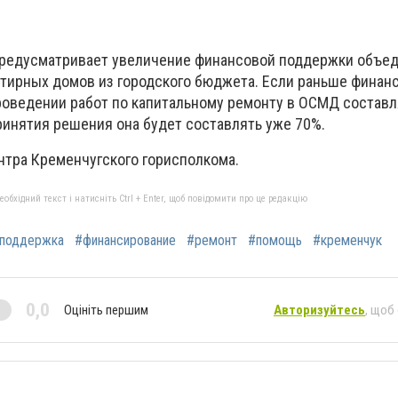
предусматривает увеличение финансовой поддержки объе
тирных домов из городского бюджета. Если раньше финан
роведении работ по капитальному ремонту в ОСМД составля
ринятия решения она будет составлять уже 70%.
нтра Кременчугского горисполкома.
бхідний текст і натисніть Ctrl + Enter, щоб повідомити про це редакцію
поддержка
#финансирование
#ремонт
#помощь
#кременчук
0,0
Оцініть першим
Авторизуйтесь
, щоб