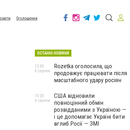
озвіти
Оголошення
ОСТАННІ НОВИНИ
Rozetka оголосила, що
12:00
6 серпня
продовжує працювати після
масштабного удару росіян
США відновили
10:20
6 серпня
повноцінний обмін
розвідданими з Україною —
і це допомагає Україні бити
вглиб Росії — ЗМІ