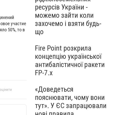
ресурсів України -
можемо зайти коли
динений
захочемо і взяти будь-
совое участие
ло 50%, то в
що
Fire Point розкрила
концепцію української
антибалістичної ракети
FP-7.x
«Доведеться
 оцінити
пояснювати, чому вони
тут». У ЄС запрацювали
нові правила