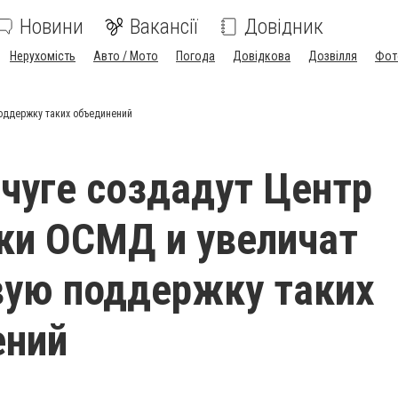
Новини
Вакансії
Довідник
Нерухомість
Авто / Мото
Погода
Довідкова
Дозвілля
Фот
оддержку таких объединений
чуге создадут Центр
ки ОСМД и увеличат
ую поддержку таких
ений