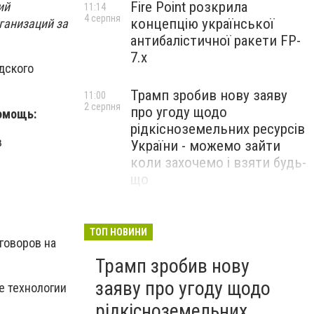
Fire Point розкрила
ий
11:14
4 серпня
концепцію української
ганизаций за
антибалістичної ракети FP-
7.x
дского
Трамп зробив нову заяву
11:00
2 серпня
про угоду щодо
омощь:
рідкісноземельних ресурсів
в
України - можемо зайти
коли захочемо і взяти будь-
що
Спецоперація “Чесний
18:22
31 липня
призов”: ДБР проводить
ТОП НОВИНИ
говоров на
масові обшуки у понад 100
Трамп зробив нову
ТЦК по всій Україні
заяву про угоду щодо
е технологии
рідкісноземельних