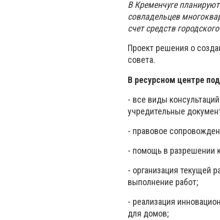
В Кременчуге планируют
совладельцев многоквар
счет средств городског
Проект решения о созда
совета.
В ресурсном центре по
- все виды консультаци
учредительные докумен
- правовое сопровожден
- помощь в разрешении 
- организация текущей 
выполнение работ;
- реализация инновацио
для домов;