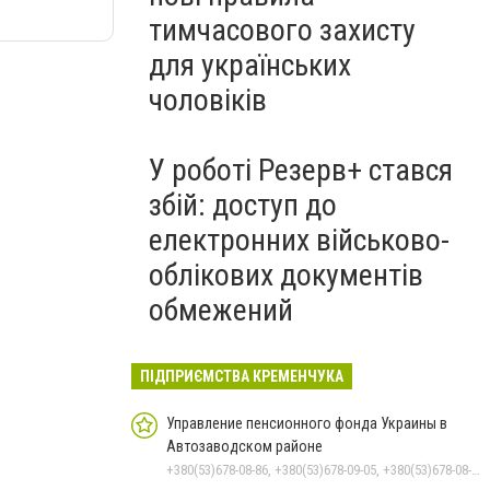
тимчасового захисту
для українських
чоловіків
У роботі Резерв+ стався
збій: доступ до
електронних військово-
облікових документів
обмежений
ПІДПРИЄМСТВА КРЕМЕНЧУКА
Управление пенсионного фонда Украины в
Автозаводском районе
+380(53)678-08-86, +380(53)678-09-05, +380(53)678-08-41, +380(53)678-08-83, +380(53)678-08-74