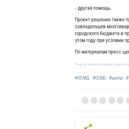
- другая помощь.
Проект решения также 
совладельцев многоквар
городского бюджета в п
этом году при условии п
По материалам пресс-це
Якщо ви помітили помилку, виділіть нео
#ОСМД
#ОСББ
#центр
#