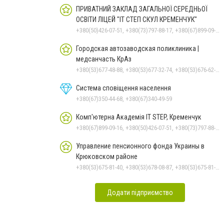
ПРИВАТНИЙ ЗАКЛАД ЗАГАЛЬНОЇ СЕРЕДНЬОЇ
ОСВІТИ ЛІЦЕЙ "ІТ СТЕП СКУЛ КРЕМЕНЧУК"
+380(50)426-07-51, +380(73)797-88-17, +380(67)899-09-16
Городская автозаводская поликлиника |
медсанчасть КрАз
+380(53)677-48-88, +380(53)677-32-74, +380(53)676-62-99, +380536766187
Система сповіщення населення
+380(67)350-44-68, +380(67)340-49-59
Комп'ютерна Академія IT STEP, Кременчук
+380(67)899-09-16, +380(50)426-07-51, +380(73)797-88-17
Управление пенсионного фонда Украины в
Крюковском районе
+380(53)675-81-40, +380(53)678-08-87, +380(53)675-81-31, +380(53)675-81-38, +380(53)675-81-33, +380(53)675-81-32, +380(53)678-09-01, +380(53)675-81-37
Додати підприємство