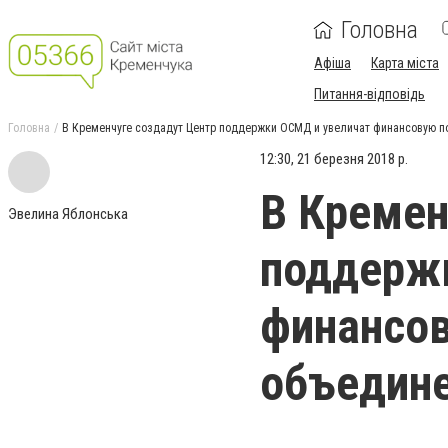
Головна
Афіша
Карта міста
Питання-відповідь
Головна
В Кременчуге создадут Центр поддержки ОСМД и увеличат финансовую п
12:30, 21 березня 2018 р.
В Кремен
Эвелина Яблонська
поддерж
финансов
объедин