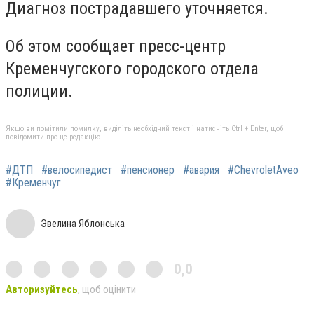
Диагноз пострадавшего уточняется.
Об этом сообщает пресс-центр
Кременчугского городского отдела
полиции.
Якщо ви помітили помилку, виділіть необхідний текст і натисніть Ctrl + Enter, щоб
повідомити про це редакцію
#ДТП
#велосипедист
#пенсионер
#авария
#ChevroletAveo
#Кременчуг
Эвелина Яблонська
0,0
Авторизуйтесь
, щоб оцінити