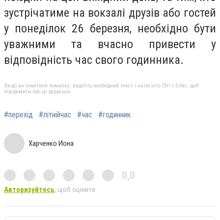
зустрічатиме на вокзалі друзів або гостей
у понеділок 26 березня, необхідно бути
уважними та вчасно привести у
відповідність час свого годинника.
Якщо ви помітили помилку, виділіть необхідний текст і натисніть Ctrl + Enter, щоб
повідомити про це редакцію
#перехід
#літнійчас
#час
#годинник
Харченко Иона
0,0
Авторизуйтесь
, щоб оцінити