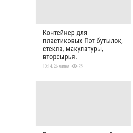
Контейнер для
пластиковых Пэт бутылок,
стекла, макулатуры,
вторсырья.
25
13:14, 26 липня