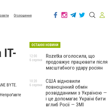
озвіти
Оголошення
ОСТАННІ НОВИНИ
 IT-
Rozetka оголосила, що
12:00
6 серпня
продовжує працювати після
масштабного удару росіян
США відновили
10:20
ANE BYTE.
6 серпня
повноцінний обмін
розвідданими з Україною —
. Непроґавте
і це допомагає Україні бити
вглиб Росії — ЗМІ