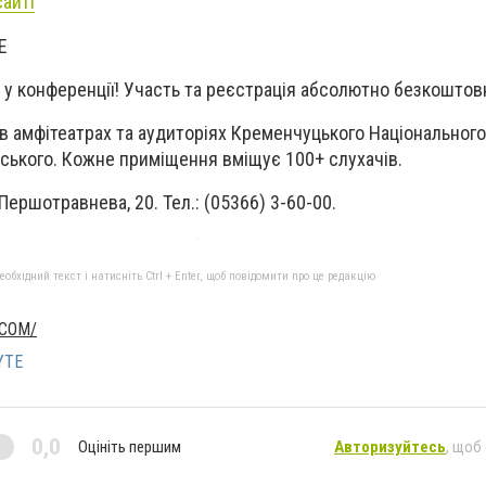
сайті
E
 у конференції! Участь та реєстрація абсолютно безкоштовн
в амфітеатрах та аудиторіях Кременчуцького Національного
ського. Кожне приміщення вміщує 100+ слухачів.
Першотравнева, 20. Тел.: (05366) 3-60-00.
бхідний текст і натисніть Ctrl + Enter, щоб повідомити про це редакцію
.COM/
YTE
0,0
Оцініть першим
Авторизуйтесь
, щоб