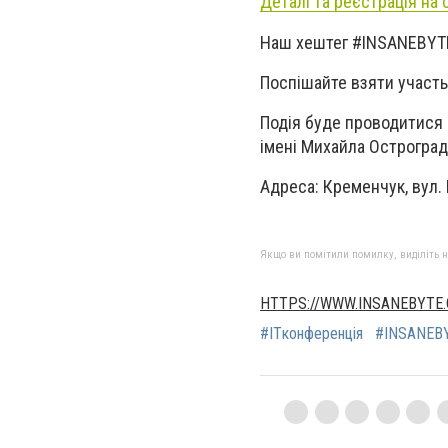
Деталі та реєстрація на 
Наш хештег #INSANEBYT
Поспішайте взяти участь
Подія буде проводитися 
імені Михайла Остроград
Адреса: Кременчук, вул. 
Якщо ви помітили помилку, виділіть нео
HTTPS://WWW.INSANEBYTE
#ITконференція
#INSANEB