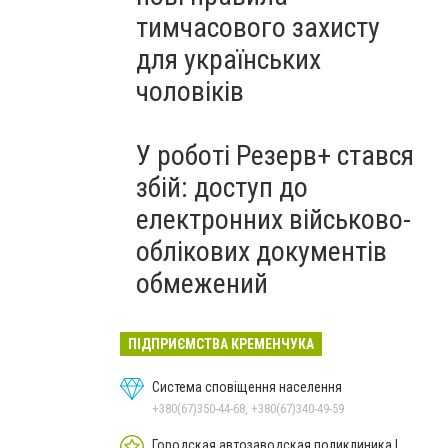
тимчасового захисту
для українських
чоловіків
У роботі Резерв+ стався
збій: доступ до
електронних військово-
облікових документів
обмежений
ПІДПРИЄМСТВА КРЕМЕНЧУКА
Система сповіщення населення
+380(67)350-44-68, +380(67)340-49-59
Городская автозаводская поликлиника |