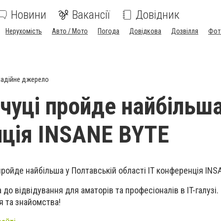
Новини
Вакансії
Довідник
Нерухомість
Авто / Мото
Погода
Довідкова
Дозвілля
Фот
адійне джерело
чуці пройде найбільша
ція INSANE BYTE
пройде найбільша у Полтавській області IT конференція INS
до відвідування для аматорів та професіоналів в IT-галузі
я та знайомства!