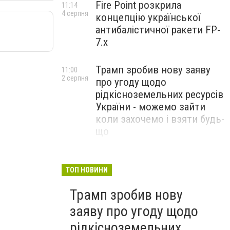
Fire Point розкрила
11:14
4 серпня
концепцію української
антибалістичної ракети FP-
7.x
Трамп зробив нову заяву
11:00
2 серпня
про угоду щодо
рідкісноземельних ресурсів
України - можемо зайти
коли захочемо і взяти будь-
що
Спецоперація “Чесний
18:22
31 липня
призов”: ДБР проводить
ТОП НОВИНИ
масові обшуки у понад 100
Трамп зробив нову
ТЦК по всій Україні
заяву про угоду щодо
рідкісноземельних