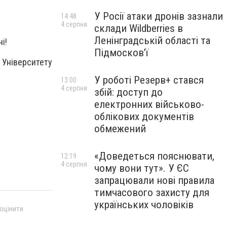
У Росії атаки дронів зазнали
14:48
4 серпня
склади Wildberries в
Ленінградській області та
і!
Підмосков’ї
 Університету
У роботі Резерв+ стався
13:00
4 серпня
збій: доступ до
електронних військово-
облікових документів
обмежений
«Доведеться пояснювати,
12:19
4 серпня
чому вони тут». У ЄС
запрацювали нові правила
тимчасового захисту для
українських чоловіків
 оцінити