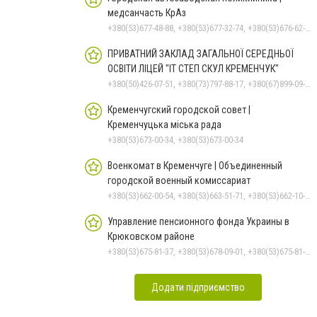
медсанчасть КрАз
+380(53)677-48-88, +380(53)677-32-74, +380(53)676-62-99, +380536766187
ПРИВАТНИЙ ЗАКЛАД ЗАГАЛЬНОЇ СЕРЕДНЬОЇ
ОСВІТИ ЛІЦЕЙ "ІТ СТЕП СКУЛ КРЕМЕНЧУК"
+380(50)426-07-51, +380(73)797-88-17, +380(67)899-09-16
Кременчугский городской совет |
Кременчуцька міська рада
+380(53)673-00-34, +380(53)673-00-34
Военкомат в Кременчуге | Объединенный
городской военный комиссариат
+380(53)662-00-54, +380(53)663-51-71, +380(53)662-10-35
Управление пенсионного фонда Украины в
Крюковском районе
+380(53)675-81-37, +380(53)678-09-01, +380(53)675-81-32, +380(53)675-81-40, +380(53)675-81-33, +380(53)675-81-38, +380(53)675-81-31, +380(53)678-08-87
Додати підприємство