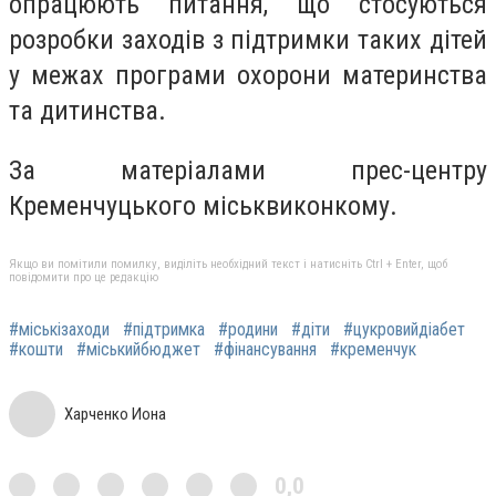
опрацюють питання, що стосуються
розробки заходів з підтримки таких дітей
у межах програми охорони материнства
та дитинства.
За матеріалами прес-центру
Кременчуцького міськвиконкому.
Якщо ви помітили помилку, виділіть необхідний текст і натисніть Ctrl + Enter, щоб
повідомити про це редакцію
#міськізаходи
#підтримка
#родини
#діти
#цукровийдіабет
#кошти
#міськийбюджет
#фінансування
#кременчук
Харченко Иона
0,0