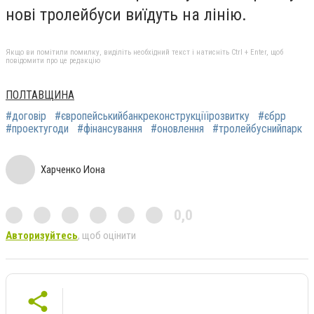
нові тролейбуси виїдуть на лінію.
Якщо ви помітили помилку, виділіть необхідний текст і натисніть Ctrl + Enter, щоб
повідомити про це редакцію
ПОЛТАВЩИНА
#договір
#європейськийбанкреконструкціїірозвитку
#єбрр
#проектугоди
#фінансування
#оновлення
#тролейбуснийпарк
Харченко Иона
0,0
Авторизуйтесь
, щоб оцінити