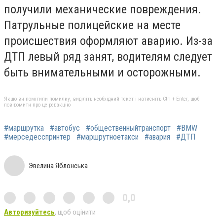
получили механические повреждения.
Патрульные полицейские на месте
происшествия оформляют аварию. Из-за
ДТП левый ряд занят, водителям следует
быть внимательными и осторожными.
Якщо ви помітили помилку, виділіть необхідний текст і натисніть Ctrl + Enter, щоб
повідомити про це редакцію
#маршрутка
#автобус
#общественныйтранспорт
#BMW
#мерседесспринтер
#маршрутноетакси
#авария
#ДТП
Эвелина Яблонська
0,0
Авторизуйтесь
, щоб оцінити