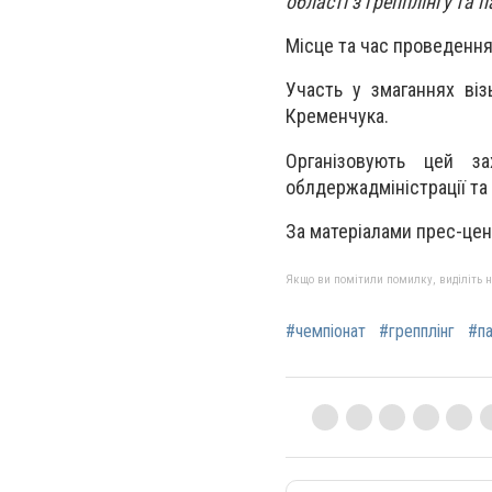
області з грепплінгу та 
Місце та час проведення 
Участь у змаганнях віз
Кременчука.
Організовують цей за
облдержадміністрації та
За матеріалами прес-це
Якщо ви помітили помилку, виділіть нео
#чемпіонат
#грепплінг
#па