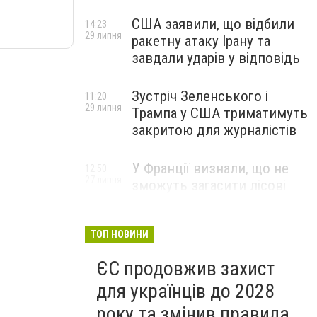
США заявили, що відбили
14:23
29 липня
ракетну атаку Ірану та
завдали ударів у відповідь
Зустріч Зеленського і
11:20
29 липня
Трампа у США триматимуть
закритою для журналістів
У Франції визнали, що не
12:50
27 липня
зможуть загасити лісові
пожежі біля Бордо до осені
ТОП НОВИНИ
ЄС продовжив захист
для українців до 2028
року та змінив правила