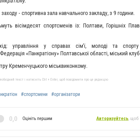
панкратіону.
заходу - спортивна зала навчального закладу, з 9 години.
ьмуть вісімдесят спортсменів із: Полтави, Горішніх Плав
хід: управління у справах сім’ї, молоді та спорту
 Федерація «Панкратіону» Полтавської області, міський клу
нтру Кременчуцького міськвиконкому.
бхідний текст і натисніть Ctrl + Enter, щоб повідомити про це редакцію
нкратіон
#спортсмени
#організатори
0,0
Оцініть першим
Авторизуйтесь
, щоб