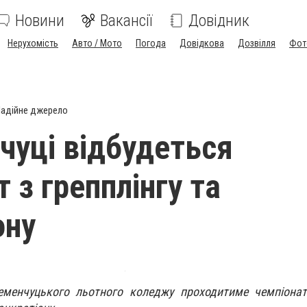
Новини
Вакансії
Довідник
Нерухомість
Авто / Мото
Погода
Довідкова
Дозвілля
Фот
адійне джерело
чуці відбудеться
 з грепплінгу та
ону
еменчуцького льотного коледжу проходитиме чемпіонат