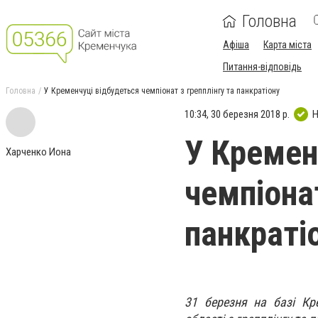
Головна
Афіша
Карта міста
Питання-відповідь
Головна
У Кременчуці відбудеться чемпіонат з грепплінгу та панкратіону
10:34, 30 березня 2018 р.
Н
У Кремен
Харченко Иона
чемпіонат
панкраті
31 березня на базі Кр