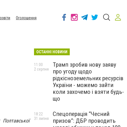
озвіти
Оголошення
ОСТАННІ НОВИНИ
Трамп зробив нову заяву
11:00
2 серпня
про угоду щодо
рідкісноземельних ресурсів
України - можемо зайти
коли захочемо і взяти будь-
що
Спецоперація “Чесний
18:22
31 липня
призов”: ДБР проводить
 Полтавської