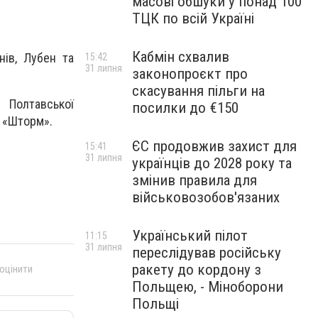
масові обшуки у понад 100
ТЦК по всій Україні
Кабмін схвалив
нів, Лубен та
15:42
31 липня
законопроєкт про
скасування пільги на
 Полтавської
посилки до €150
б «Шторм».
ЄС продовжив захист для
15:41
31 липня
українців до 2028 року та
змінив правила для
військовозобов'язаних
Український пілот
11:15
31 липня
переслідував російську
ракету до кордону з
 оцінити
Польщею, - Міноборони
Польщі