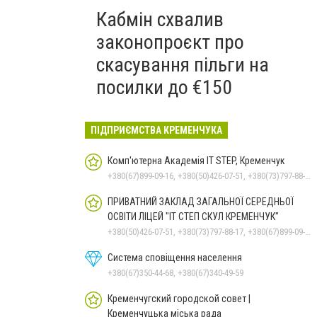
Кабмін схвалив
законопроєкт про
скасування пільги на
посилки до €150
ПІДПРИЄМСТВА КРЕМЕНЧУКА
Комп'ютерна Академія IT STEP, Кременчук
+380(67)899-09-16, +380(50)426-07-51, +380(73)797-88-17
ПРИВАТНИЙ ЗАКЛАД ЗАГАЛЬНОЇ СЕРЕДНЬОЇ
ОСВІТИ ЛІЦЕЙ "ІТ СТЕП СКУЛ КРЕМЕНЧУК"
+380(50)426-07-51, +380(73)797-88-17, +380(67)899-09-16
Система сповіщення населення
+380(67)350-44-68, +380(67)340-49-59
Кременчугский городской совет |
Кременчуцька міська рада