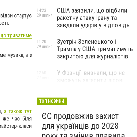
США заявили, що відбили
14:23
звідси стартує
29 липня
ракетну атаку Ірану та
сті.
завдали ударів у відповідь
 що триватиме
Зустріч Зеленського і
11:20
29 липня
Трампа у США триматимуть
ме музика, а
з
закритою для журналістів
У Франції визнали, що не
12:50
27 липня
зможуть загасити лісові
пожежі біля Бордо до осені
ТОП НОВИНИ
и,
а також тут
ЄС продовжив захист
й же час біля
для українців до 2028
майстер-класи
року та змінив правила