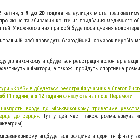
2 квітня,
з 9 до 20 години
на вулицях міста працюватиму
про акцію та збираючи кошти на придбання медичного о
дітей. У кожного з них при собі буде посвідчення волонтера
нтральній алеї проведуть благодійний ярмарок виробів ма
оду до виконкому відбудеться реєстрація волонтерів акції
юватимуть аніматори, а також пройдуть спортивна розми
ьтури
«КрАЗ» відбудеться реєстрація учасників благодійног
об 11 годині
, а
о 12 години
фінішують на площі Перемоги.
0
навпроти входу до міськвиконкому триватиме реєстрац
ерце до серця».
Тут у цей час також розмальовувати
аквагрим).
міськвиконкому відбудеться офіційне відкриття фіналу ак