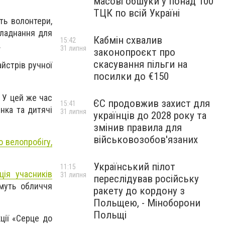
масові обшуки у понад 100
ТЦК по всій Україні
ть волонтери,
бладнання для
Кабмін схвалив
15:42
.
31 липня
законопроєкт про
скасування пільги на
йстрів ручної
посилки до €150
. У цей же час
ЄС продовжив захист для
15:41
нка та дитячі
31 липня
українців до 2028 року та
змінив правила для
військовозобов'язаних
о велопробігу,
Український пілот
11:15
ія учасників
31 липня
переслідував російську
муть обличчя
ракету до кордону з
Польщею, - Міноборони
Польщі
ції «Серце до