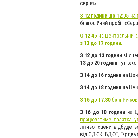
серця».
З 12 години до 12:05
на 
благодійний пробіг «Сер
О 12:45
на Центральній а
з 13 до 17 години.
З 12 до 13 години
зі сц
13 до 20 години
тут вже 
З 14 до 16 години
на Цен
З 14 до 18 години
на Цен
З 16 до 17:30
біля Річко
З 16 до 18 години
на Ц
працюватиме палатка уп
літньої сцени відбудет
від ОДЮК, БДЮТ, Гардем