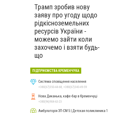
Трамп зробив нову
заяву про угоду щодо
рідкісноземельних
ресурсів України -
можемо зайти коли
захочемо і взяти будь-
що
ПІДПРИЄМСТВА КРЕМЕНЧУКА
Система сповіщення населення
+380(67)350-44-68, +380(67)340-49-59
Нова Диканька, кафе-бар в Кременчуці
+380(96)904-63-23
Амбулаторія ЗП-СМ 5 | Детская поликлиника 1