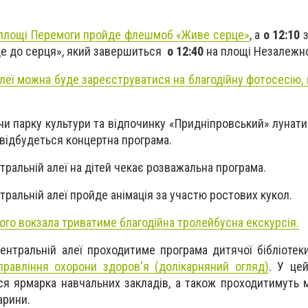
площі Перемоги пройде флешмоб «Живе серце»
, а
о 12:10
це до серця», який завершиться
о 12:40
на площі Незалежно
леї можна буде зареєструватися на благодійну фотосесію,
ени парку культури та відпочинку
«Придніпровський
» лунати
відбудеться концертна програма.
тральній алеї на дітей чекає розважальна програма.
тральній алеї пройде анімація за участю ростових кукол.
вого вокзала триватиме благодійна тролейбусна екскурсія.
ентральній алеї проходитиме програма дитячої бібліотек
равління охорони здоров'я (долікарняний огляд)
. У це
ься ярмарка навчальних закладів, а також проходитимуть 
арини.