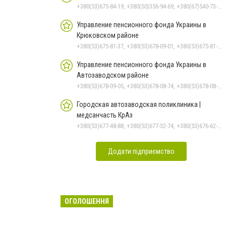
+380(53)675-84-19, +380(50)356-94-69, +380(67)540-73-87
Управление пенсионного фонда Украины в
Крюковском районе
+380(53)675-81-37, +380(53)678-09-01, +380(53)675-81-32, +380(53)675-81-40, +380(53)675-81-33, +380(53)675-81-38, +380(53)675-81-31, +380(53)678-08-87
Управление пенсионного фонда Украины в
Автозаводском районе
+380(53)678-09-05, +380(53)678-08-74, +380(53)678-08-83, +380(53)678-08-41, +380(53)678-08-86
Городская автозаводская поликлиника |
медсанчасть КрАз
+380(53)677-48-88, +380(53)677-32-74, +380(53)676-62-99, +380536766187
Додати підприємство
ОГОЛОШЕННЯ