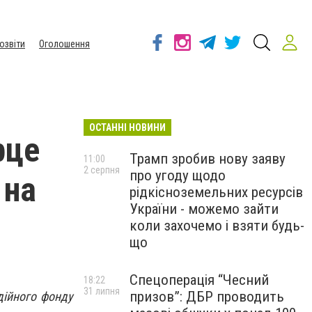
озвіти
Оголошення
ОСТАННІ НОВИНИ
рце
Трамп зробив нову заяву
11:00
2 серпня
про угоду щодо
 на
рідкісноземельних ресурсів
України - можемо зайти
коли захочемо і взяти будь-
що
Спецоперація “Чесний
18:22
31 липня
призов”: ДБР проводить
дійного фонду