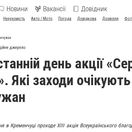
Новини
Вакансії
Довідник
Нерухомість
Авто / Мото
Погода
Довідкова
Дозвілля
Фот
менчужан
дійне джерело
станній день акції «Се
. Які заходи очікують
ужан
ня в Кременчуці проходе XIII акція Всеукраїнського благо