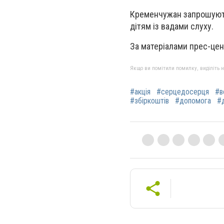
Кременчужан запрошують
дітям із вадами слуху.
За матеріалами прес-це
Якщо ви помітили помилку, виділіть нео
#акція
#серцедосерця
#в
#збіркоштів
#допомога
#д