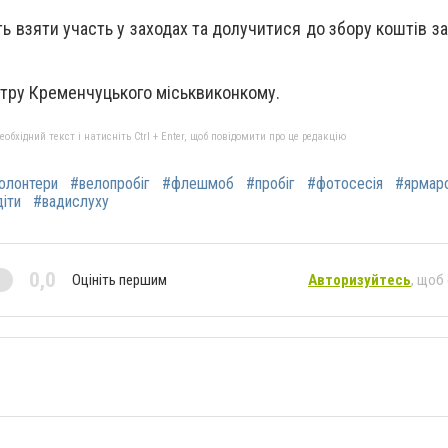
 взяти участь у заходах та долучитися до збору коштів з
нтру Кременчуцького міськвиконкому.
бхідний текст і натисніть Ctrl + Enter, щоб повідомити про це редакцію
олонтери
#велопробіг
#флешмоб
#пробіг
#фотосесія
#ярмар
іти
#вадислуху
0,0
Оцініть першим
Авторизуйтесь
, щоб