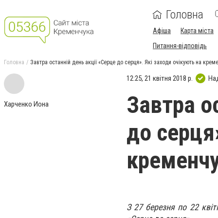
Головна
Афіша
Карта міста
Питання-відповідь
Головна
Завтра останній день акції «Серце до серця». Які заходи очікують на кре
12:25, 21 квітня 2018 р.
На
Завтра о
Харченко Иона
до серця»
кременч
З 27 березня по 22 квіт