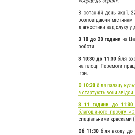
«Серце до серця».
В останній день акції, 2
розповідаючи містянам 
діагностики вад слуху у 
З 10 до 20 години
на Це
роботи.
З 10:30 до 11:30
біля вх
на площі Перемоги прац
ігри.
О 10:30
біля палацу кул
а стартують вони звідси
З 11 години до 11:3
благодійного пробігу
«С
спеціальними красками (
Об 11:30
біля входу до 