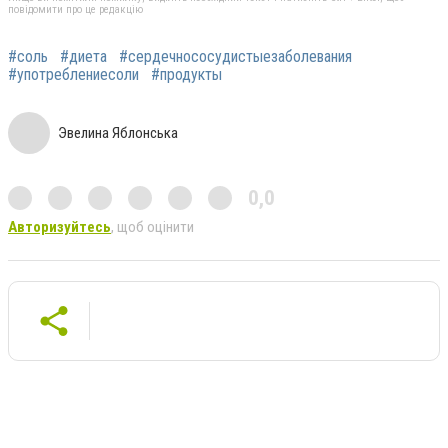
повідомити про це редакцію
#соль
#диета
#сердечнососудистыезаболевания
#употреблениесоли
#продукты
Эвелина Яблонська
0,0
Авторизуйтесь
, щоб оцінити