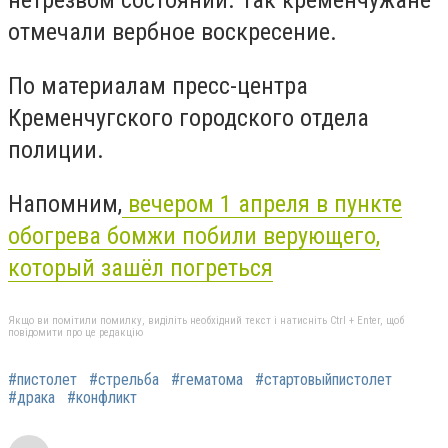
нетрезвом состоянии. Так кременчужане
отмечали вербное воскресение.
По материалам пресс-центра
Кременчугского городского отдела
полиции.
Напомним,
вечером 1 апреля в пункте
обогрева бомжи побили верующего,
который зашёл погреться
Якщо ви помітили помилку, виділіть необхідний текст і натисніть Ctrl + Enter, щоб
повідомити про це редакцію
#пистолет
#стрельба
#гематома
#стартовыйпистолет
#драка
#конфликт