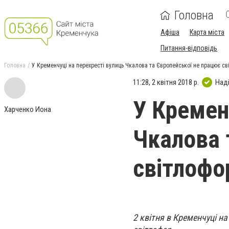
Головна
Афіша
Карта міста
Питання-відповідь
Головна
У Кременчуці на перехресті вулиць Чкалова та Європейської не працює с
11:28, 2 квітня 2018 р.
Над
У Кремен
Харченко Иона
Чкалова 
світлофо
2 квітня в Кременчуці н