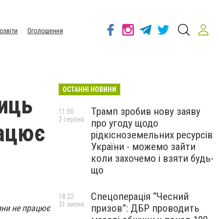
озвіти
Оголошення
ОСТАННІ НОВИНИ
лиць
Трамп зробив нову заяву
11:00
2 серпня
про угоду щодо
рацює
рідкісноземельних ресурсів
України - можемо зайти
коли захочемо і взяти будь-
що
Спецоперація “Чесний
18:22
31 липня
призов”: ДБР проводить
ини не працює