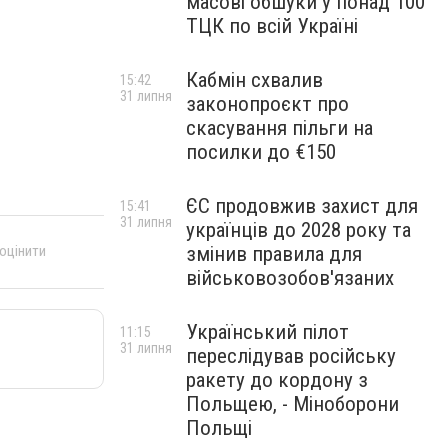
масові обшуки у понад 100
ТЦК по всій Україні
Кабмін схвалив
15:42
31 липня
законопроєкт про
скасування пільги на
посилки до €150
ЄС продовжив захист для
15:41
31 липня
українців до 2028 року та
змінив правила для
 оцінити
військовозобов'язаних
Український пілот
11:15
31 липня
переслідував російську
ракету до кордону з
Польщею, - Міноборони
Польщі