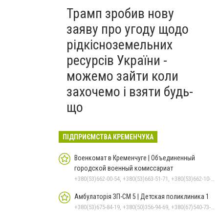
Трамп зробив нову
заяву про угоду щодо
рідкісноземельних
ресурсів України -
можемо зайти коли
захочемо і взяти будь-
що
ПІДПРИЄМСТВА КРЕМЕНЧУКА
Военкомат в Кременчуге | Объединенный
городской военный комиссариат
+380(53)662-00-54, +380(53)663-51-71, +380(53)662-10-35
Амбулаторія ЗП-СМ 5 | Детская поликлиника 1
+380(53)675-84-19, +380(50)356-94-69, +380(67)540-73-87