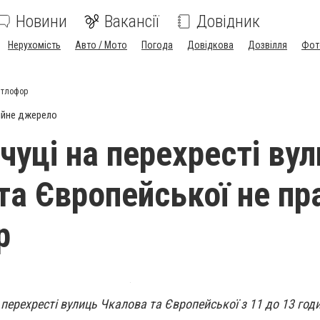
Новини
Вакансії
Довідник
Нерухомість
Авто / Мото
Погода
Довідкова
Дозвілля
Фот
вітлофор
ійне джерело
чуці на перехресті ву
та Європейської не п
р
а перехресті вулиць Чкалова та Європейської з 11 до 13 год