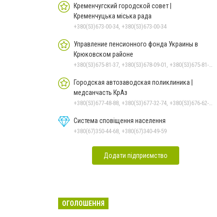
Кременчугский городской совет |
Кременчуцька міська рада
+380(53)673-00-34, +380(53)673-00-34
Управление пенсионного фонда Украины в
Крюковском районе
+380(53)675-81-37, +380(53)678-09-01, +380(53)675-81-32, +380(53)675-81-40, +380(53)675-81-33, +380(53)675-81-38, +380(53)675-81-31, +380(53)678-08-87
Городская автозаводская поликлиника |
медсанчасть КрАз
+380(53)677-48-88, +380(53)677-32-74, +380(53)676-62-99, +380536766187
Система сповіщення населення
+380(67)350-44-68, +380(67)340-49-59
Додати підприємство
ОГОЛОШЕННЯ