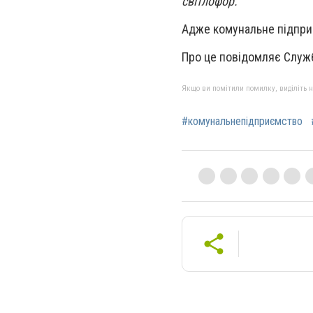
світлофор.
Адже комунальне підприє
Про це повідомляє Служ
Якщо ви помітили помилку, виділіть нео
#комунальнепідприємство