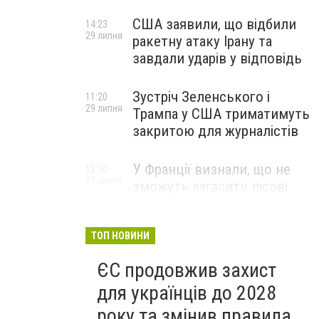
США заявили, що відбили
14:23
29 липня
ракетну атаку Ірану та
завдали ударів у відповідь
Зустріч Зеленського і
11:20
29 липня
Трампа у США триматимуть
закритою для журналістів
У Франції визнали, що не
12:50
27 липня
зможуть загасити лісові
пожежі біля Бордо до осені
ТОП НОВИНИ
ЄС продовжив захист
для українців до 2028
року та змінив правила