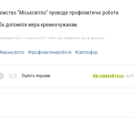
мство "Міськсвітло" проводе профілактичні роботи.
ба допомоги мера кременчужанам.
бхідний текст і натисніть Ctrl + Enter, щоб повідомити про це редакцію
#міськсвітло
#профілактичніроботи
#світлофор
0,0
Оцініть першим
Авторизуйтесь
, щоб