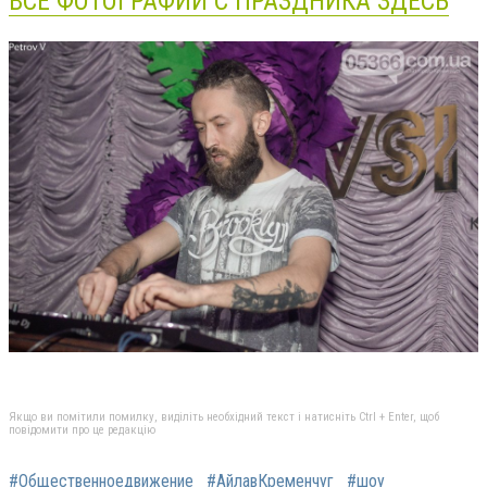
ВСЕ ФОТОГРАФИИ С ПРАЗДНИКА ЗДЕСЬ
Якщо ви помітили помилку, виділіть необхідний текст і натисніть Ctrl + Enter, щоб
повідомити про це редакцію
#Общественноедвижение
#АйлавКременчуг
#шоу