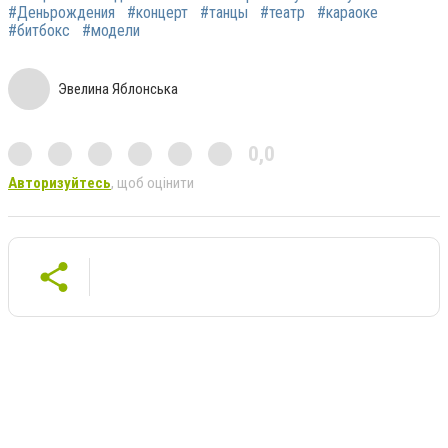
#Деньрождения
#концерт
#танцы
#театр
#караоке
#битбокс
#модели
Эвелина Яблонська
0,0
Авторизуйтесь
, щоб оцінити