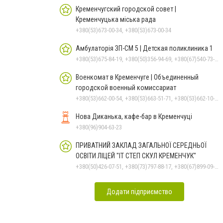
Кременчугский городской совет |
Кременчуцька міська рада
+380(53)673-00-34, +380(53)673-00-34
Амбулаторія ЗП-СМ 5 | Детская поликлиника 1
+380(53)675-84-19, +380(50)356-94-69, +380(67)540-73-87
Военкомат в Кременчуге | Объединенный
городской военный комиссариат
+380(53)662-00-54, +380(53)663-51-71, +380(53)662-10-35
Нова Диканька, кафе-бар в Кременчуці
+380(96)904-63-23
ПРИВАТНИЙ ЗАКЛАД ЗАГАЛЬНОЇ СЕРЕДНЬОЇ
ОСВІТИ ЛІЦЕЙ "ІТ СТЕП СКУЛ КРЕМЕНЧУК"
+380(50)426-07-51, +380(73)797-88-17, +380(67)899-09-16
Додати підприємство