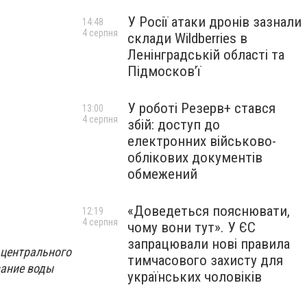
У Росії атаки дронів зазнали
14:48
4 серпня
склади Wildberries в
Ленінградській області та
Підмосков’ї
У роботі Резерв+ стався
13:00
4 серпня
збій: доступ до
електронних військово-
облікових документів
обмежений
«Доведеться пояснювати,
12:19
4 серпня
чому вони тут». У ЄС
запрацювали нові правила
 центрального
тимчасового захисту для
вание воды
українських чоловіків