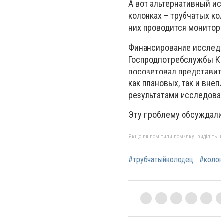
А вот альтернативный ис
колонках – трубчатых ко
них проводится монитор
Финансирование исследо
Госпродпотребслужбы Кр
посоветовал представи
как плановых, так и вне
результатами исследова
Эту проблему обсуждали
Якщо ви помітили помилку, виділіть нео
#трубчатыйколодец
#коло