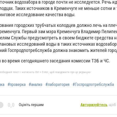
точник водозабора в городе почти не исследуется. Речь идё
лодцах. Таких источников в Кременчуге не меньше сотни и 
инговое исследование качества воды.
вания городских трубчатых колодцев должно лечь на пле
еменчуга. Первый зам мэра Кременчуга Владимир Пелипе
телям Службы предусмотреть в своем бюджете средства н
плановых исследований воды в таких источниках водозабор
ний Госпродпотребслужба должна знакомить жителей горо
 во время сегодняшнего заседания комиссии ТЭБ и ЧС.
бхідний текст і натисніть Ctrl + Enter, щоб повідомити про це редакцію
нка
#проверка
#анализ
#лаборатория
#Госпродпотребслужба
0,0
Оцініть першим
Авторизуйтесь
, щоб