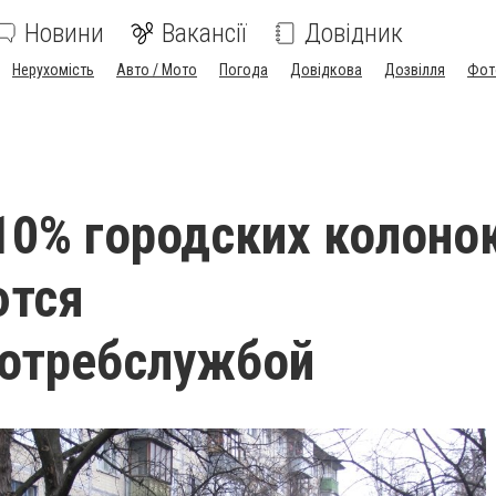
Новини
Вакансії
Довідник
Нерухомість
Авто / Мото
Погода
Довідкова
Дозвілля
Фот
0% городских колоно
ются
потребслужбой