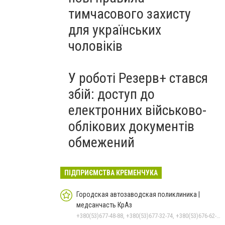
тимчасового захисту
для українських
чоловіків
У роботі Резерв+ стався
збій: доступ до
електронних військово-
облікових документів
обмежений
ПІДПРИЄМСТВА КРЕМЕНЧУКА
Городская автозаводская поликлиника |
медсанчасть КрАз
+380(53)677-48-88, +380(53)677-32-74, +380(53)676-62-99, +380536766187