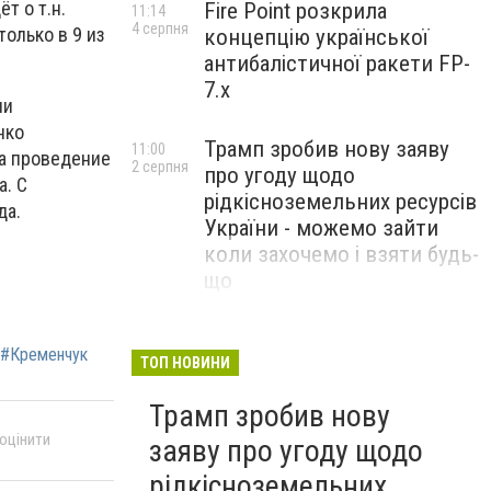
т о т.н.
Fire Point розкрила
11:14
4 серпня
только в 9 из
концепцію української
антибалістичної ракети FP-
7.x
чи
нко
Трамп зробив нову заяву
11:00
а проведение
2 серпня
про угоду щодо
а. С
рідкісноземельних ресурсів
да.
України - можемо зайти
коли захочемо і взяти будь-
що
Спецоперація “Чесний
18:22
#Кременчук
31 липня
призов”: ДБР проводить
ТОП НОВИНИ
масові обшуки у понад 100
Трамп зробив нову
ТЦК по всій Україні
 оцінити
заяву про угоду щодо
рідкісноземельних