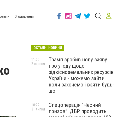
озвіти
Оголошення
ОСТАННІ НОВИНИ
Трамп зробив нову заяву
11:00
2 серпня
про угоду щодо
ко
рідкісноземельних ресурсів
України - можемо зайти
коли захочемо і взяти будь-
що
Спецоперація “Чесний
18:22
31 липня
призов”: ДБР проводить