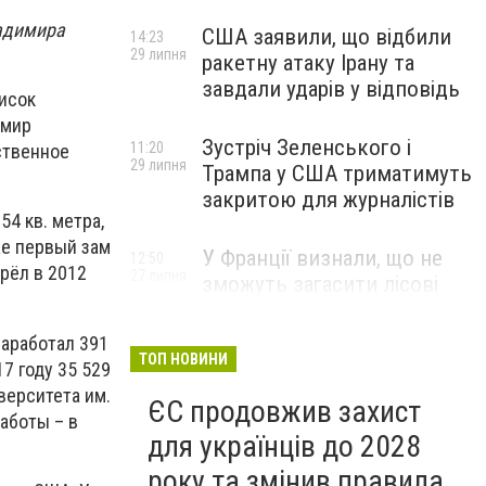
ладимира
США заявили, що відбили
14:23
29 липня
ракетну атаку Ірану та
завдали ударів у відповідь
исок
имир
Зустріч Зеленського і
11:20
ственное
29 липня
Трампа у США триматимуть
закритою для журналістів
4 кв. метра,
же первый зам
У Франції визнали, що не
12:50
рёл в 2012
27 липня
зможуть загасити лісові
пожежі біля Бордо до осені
заработал 391
ТОП НОВИНИ
17 году 35 529
верситета им.
ЄС продовжив захист
аботы – в
для українців до 2028
року та змінив правила