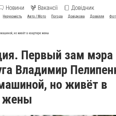
Новини
Вакансії
Довідник
Нерухомість
Авто / Мото
Погода
Довідкова
Дозвілля
Фот
машиной, но живёт в квартире жены
ия. Первый зам мэра
га Владимир Пелипен
машиной, но живёт в
е жены