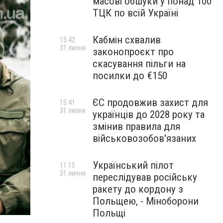
масові обшуки у понад 100
ТЦК по всій Україні
Кабмін схвалив
15:42
31 липня
законопроєкт про
скасування пільги на
посилки до €150
ЄС продовжив захист для
15:41
31 липня
українців до 2028 року та
змінив правила для
військовозобов'язаних
Український пілот
11:15
31 липня
переслідував російську
ракету до кордону з
Польщею, - Міноборони
Польщі