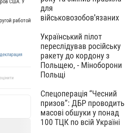
аров США. У
для
військовозобов'язаних
ругой работой
Український пілот
переслідував російську
ракету до кордону з
декларация
Польщею, - Міноборони
Польщі
 оцінити
Спецоперація “Чесний
призов”: ДБР проводить
масові обшуки у понад
100 ТЦК по всій Україні