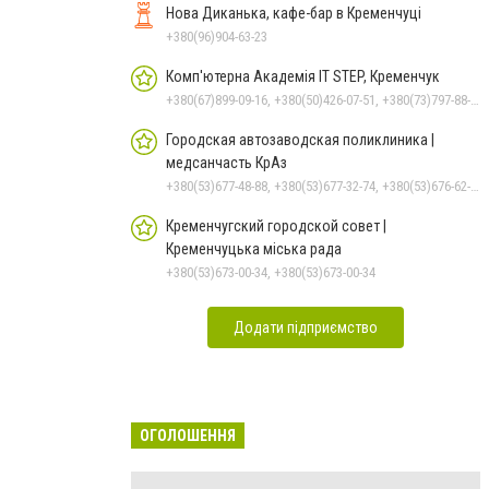
Нова Диканька, кафе-бар в Кременчуці
+380(96)904-63-23
Комп'ютерна Академія IT STEP, Кременчук
+380(67)899-09-16, +380(50)426-07-51, +380(73)797-88-17
Городская автозаводская поликлиника |
медсанчасть КрАз
+380(53)677-48-88, +380(53)677-32-74, +380(53)676-62-99, +380536766187
Кременчугский городской совет |
Кременчуцька міська рада
+380(53)673-00-34, +380(53)673-00-34
Додати підприємство
ОГОЛОШЕННЯ