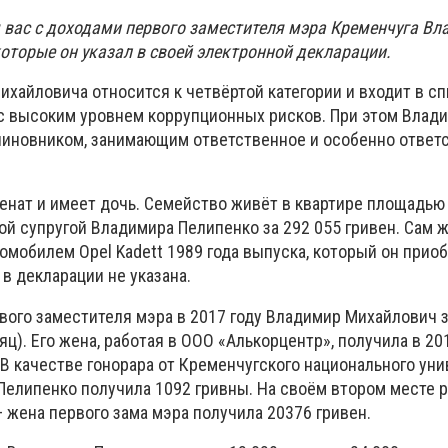
вас с доходами первого заместителя мэра Кременчуга В
которые он указал в своей электронной декларации.
хайловича относится к четвёртой категории и входит в сп
с высоким уровнем коррупционных рисков. При этом Влад
чиновником, занимающим ответственное и особенно ответ
нат и имеет дочь. Семейство живёт в квартире площадью 5
ой супругой Владимира Пелипенко за 292 055 гривен. Сам 
омобилем Opel Kadett 1989 года выпуска, который он приоб
в декларации не указана.
вого заместителя мэра в 2017 году Владимир Михайлович 
яц). Его жена, работая в ООО «Алькорцентр», получила в 20
 В качестве гонорара от Кременчугского национального уни
Пелипенко получила 1092 гривны. На своём втором месте р
 жена первого зама мэра получила 20376 гривен.