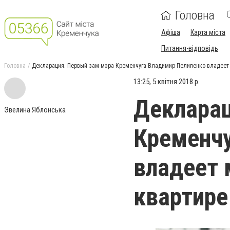
Головна
Афіша
Карта міста
Питання-відповідь
Головна
Декларация. Первый зам мэра Кременчуга Владимир Пелипенко владеет 
13:25, 5 квітня 2018 р.
Декларац
Эвелина Яблонська
Кременчу
владеет 
квартир