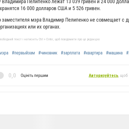
у Владимира Пелипенко лежат 13 039 гривен и 24 000 долл
хранятся 16 000 долларов США и 5 526 гривен.
 заместителя мэра Владимир Пелипенко не совмещает с д
организациях или их органах.
бхідний текст і натисніть Ctrl + Enter, щоб повідомити про це редакцію
мэра
#первыйзам
#чиновник
#зарплата
#квартира
#машина
#
0,0
Оцініть першим
Авторизуйтесь
, щоб