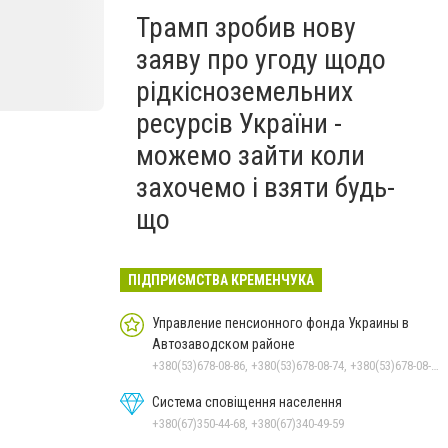
Трамп зробив нову
заяву про угоду щодо
рідкісноземельних
ресурсів України -
можемо зайти коли
захочемо і взяти будь-
що
ПІДПРИЄМСТВА КРЕМЕНЧУКА
Управление пенсионного фонда Украины в
Автозаводском районе
+380(53)678-08-86, +380(53)678-08-74, +380(53)678-08-83, +380(53)678-08-41, +380(53)678-09-05
Система сповіщення населення
+380(67)350-44-68, +380(67)340-49-59