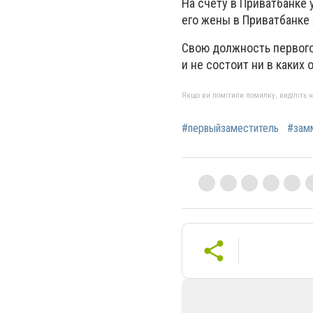
На счету в Приватбанке 
его жены в Приватбанке 
Свою должность первого
и не состоит ни в каких 
Якщо ви помітили помилку, виділіть нео
#первыйзаместитель
#зам