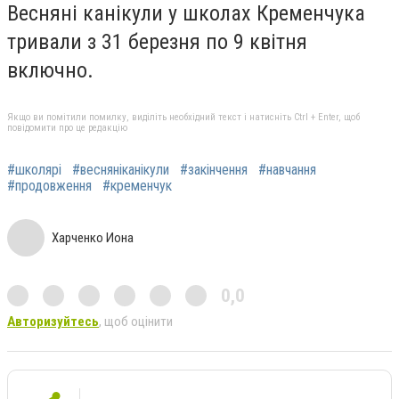
Весняні канікули у школах Кременчука
тривали з 31 березня по 9 квітня
включно.
Якщо ви помітили помилку, виділіть необхідний текст і натисніть Ctrl + Enter, щоб
повідомити про це редакцію
#школярі
#весняніканікули
#закінчення
#навчання
#продовження
#кременчук
Харченко Иона
0,0
Авторизуйтесь
, щоб оцінити