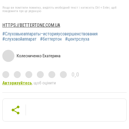
Якщо ви помітили помилку, виділіть необхідний текст і натисніть Ctrl + Enter, щоб
повідомити про це редакцію
HTTPS://BETTERTONE.COM.UA
#Слуховыеаппараты–историяусовершенствования
#слуховойаппарат
#беттертон
#центрслуха
Колесниченко Екатерина
0,0
Авторизуйтесь
, щоб оцінити