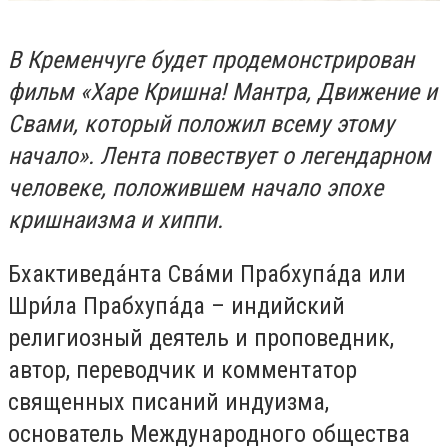
В Кременчуге будет продемонстрирован
фильм «Харе Кришна! Мантра, Движение и
Cвами, который положил всему этому
начало». Лента повествует о легендарном
человеке, положившем начало эпохе
кришнаизма и хиппи.
Бхактиведа́нта Сва́ми Прабхупа́да или
Шри́ла Прабхупа́да – индийский
религиозный деятель и проповедник,
автор, переводчик и комментатор
священных писаний индуизма,
основатель Международного общества