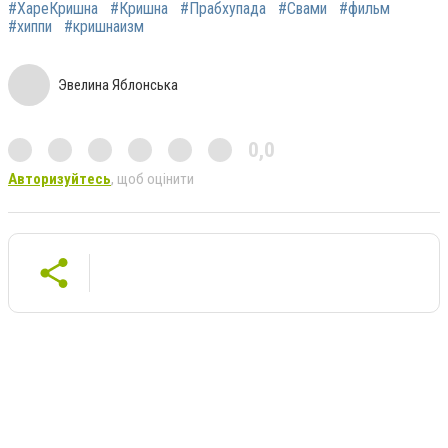
#ХареКришна
#Кришна
#Прабхупада
#Свами
#фильм
#хиппи
#кришнаизм
Эвелина Яблонська
0,0
Авторизуйтесь
, щоб оцінити