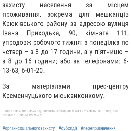
захисту населення за місцем
проживання, зокрема для мешканців
Крюківського району за адресою вулиця
Івана Приходька, 90, кімната 111,
упродовж робочого тижня: з понеділка по
четвер – з 8 до 17 години, а у п’ятницю –
з 8 до 16 години; або
за телефонами: 6-
13-63, 6-01-20.
За матеріалами прес-центру
Кременчуцького міськвиконкому.
Якщо ви помітили помилку, виділіть необхідний текст і натисніть Ctrl + Enter, щоб
повідомити про це редакцію
#органисоціальногозахисту
#субсидії
#перепризначення