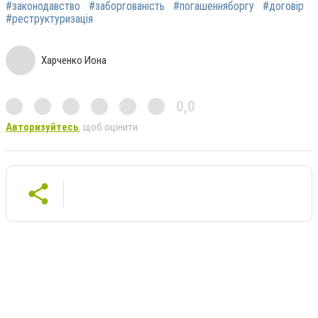
#законодавство
#заборгованість
#погашенняборгу
#договір
#реструктуризація
Харченко Иона
0,0
Авторизуйтесь
, щоб оцінити