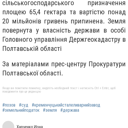
сільськогосподарського призначення
площею 65,4 гектара та вартістю понад
20 мільйонів гривень припинена. Земля
повернута у власність держави в особі
Головного управління Держгеокадастру в
Полтавській області
За матеріалами прес-центру Прокуратури
Полтавської області.
Якщо ви помітили помилку, виділіть необхідний текст і натисніть Ctrl + Enter, щоб
повідомити про це редакцію
#позов
#суд
#кременчуцькийсталеливарнийзавод
#земельнийподаток
#земля
#держава
Харченко Иона