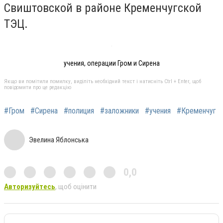
Свиштовской в районе Кременчугской
ТЭЦ.
учения, операции Гром и Сирена
Якщо ви помітили помилку, виділіть необхідний текст і натисніть Ctrl + Enter, щоб
повідомити про це редакцію
#Гром
#Сирена
#полиция
#заложники
#учения
#Кременчуг
Эвелина Яблонська
0,0
Авторизуйтесь
, щоб оцінити