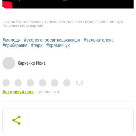
Якщо ви помітили помилку, виділіть необхідний текст і натисніть Ctrl + Enter, щоб
повідомити про це редакцію
#молодь
#екологопросвітницькаакція
#зеленатолока
#прибирання
#парк
#кременчук
Харченко Иона
0,0
Авторизуйтесь
, щоб оцінити