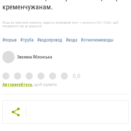
кременчужанам.
Якщо ви помітили помилку, виділіть необхідний текст і натисніть Ctrl + Enter, щоб
повідомити про це редакцію
#порыв
#труба
#водопровод
#вода
#откючениеводы
Эвелина Яблонська
0,0
Авторизуйтесь
, щоб оцінити