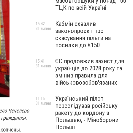
масові обшуки у понад 100
ТЦК по всій Україні
Кабмін схвалив
15:42
31 липня
законопроєкт про
скасування пільги на
посилки до €150
ЄС продовжив захист для
15:41
31 липня
українців до 2028 року та
змінив правила для
військовозобов'язаних
Український пілот
11:15
31 липня
переслідував російську
ело Чечелево
ракету до кордону з
й гражданки.
Польщею, - Міноборони
Польщі
акопчены.