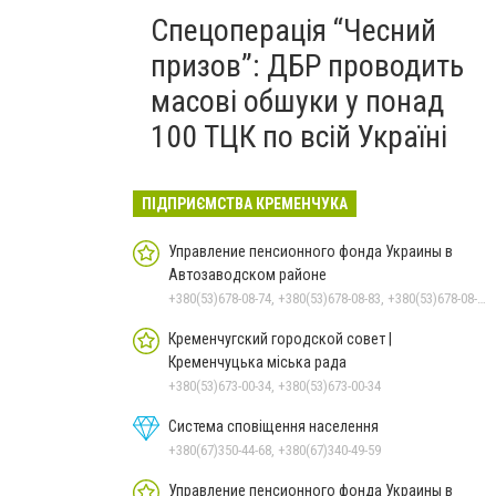
Спецоперація “Чесний
призов”: ДБР проводить
масові обшуки у понад
100 ТЦК по всій Україні
ПІДПРИЄМСТВА КРЕМЕНЧУКА
Управление пенсионного фонда Украины в
Автозаводском районе
+380(53)678-08-74, +380(53)678-08-83, +380(53)678-08-41, +380(53)678-08-86, +380(53)678-09-05
Кременчугский городской совет |
Кременчуцька міська рада
+380(53)673-00-34, +380(53)673-00-34
Система сповіщення населення
+380(67)350-44-68, +380(67)340-49-59
Управление пенсионного фонда Украины в