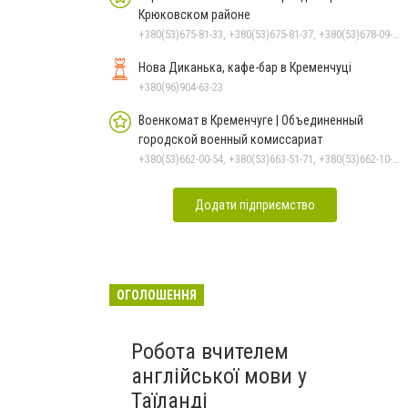
Крюковском районе
+380(53)675-81-33, +380(53)675-81-37, +380(53)678-09-01, +380(53)675-81-32, +380(53)675-81-40, +380(53)675-81-38, +380(53)675-81-31, +380(53)678-08-87
Нова Диканька, кафе-бар в Кременчуці
+380(96)904-63-23
Военкомат в Кременчуге | Объединенный
городской военный комиссариат
+380(53)662-00-54, +380(53)663-51-71, +380(53)662-10-35
Додати підприємство
ОГОЛОШЕННЯ
Робота вчителем
англійської мови у
Таїланді