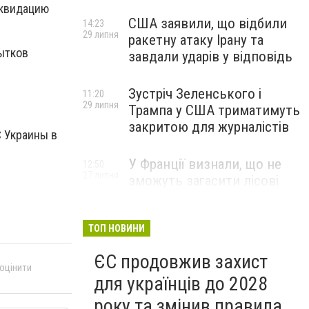
иквидацию
США заявили, що відбили
14:23
29 липня
ракетну атаку Ірану та
бытков
завдали ударів у відповідь
Зустріч Зеленського і
11:20
29 липня
Трампа у США триматимуть
закритою для журналістів
С Украины в
У Франції визнали, що не
12:50
27 липня
зможуть загасити лісові
пожежі біля Бордо до осені
ТОП НОВИНИ
ЄС продовжив захист
 оцінити
для українців до 2028
року та змінив правила