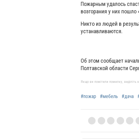
Пожарным удалось спаст
возгорания у них пошло 
Никто из людей в резуль
устанавливаются.
Об этом сообщает начал
Полтавской области Сер
Якщо ви помітили помилку, виділіть нео
#пожар
#мебель
#дача