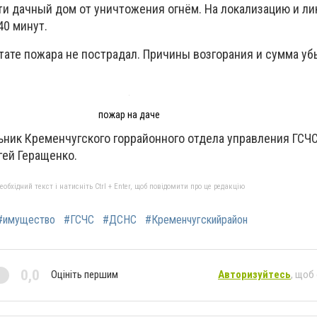
и дачный дом от уничтожения огнём. На локализацию и л
40 минут.
тате пожара не пострадал. Причины возгорания и сумма у
пожар на даче
ьник Кременчугского горрайонного отдела управления ГСЧ
гей Геращенко.
бхідний текст і натисніть Ctrl + Enter, щоб повідомити про це редакцію
#имущество
#ГСЧС
#ДСНС
#Кременчугскийрайон
0,0
Оцініть першим
Авторизуйтесь
, щоб