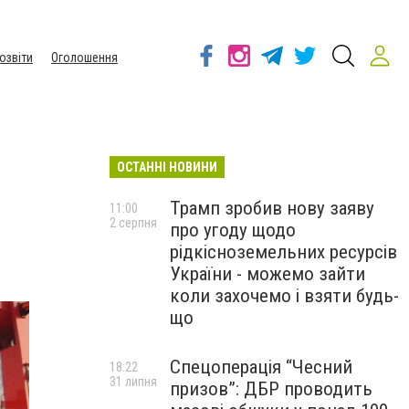
озвіти
Оголошення
ОСТАННІ НОВИНИ
Трамп зробив нову заяву
11:00
2 серпня
про угоду щодо
рідкісноземельних ресурсів
України - можемо зайти
коли захочемо і взяти будь-
що
Спецоперація “Чесний
18:22
31 липня
призов”: ДБР проводить