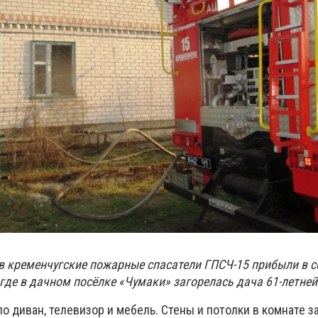
ов кременчугские пожарные спасатели ГПСЧ-15 прибыли в с
где в дачном посёлке «Чумаки» загорелась дача 61-летне
 диван, телевизор и мебель. Стены и потолки в комнате з