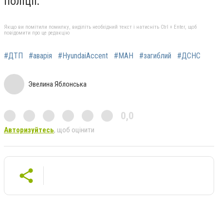
поліції.
Якщо ви помітили помилку, виділіть необхідний текст і натисніть Ctrl + Enter, щоб
повідомити про це редакцію
#ДТП
#аварія
#HyundaiAccent
#МАН
#загиблий
#ДСНС
Эвелина Яблонська
0,0
Авторизуйтесь
, щоб оцінити